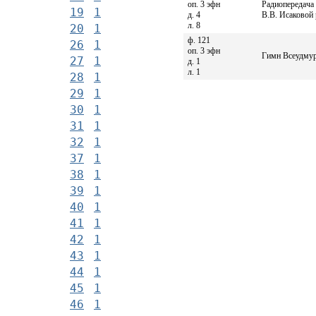
оп. 3 эфн
Радиопередача
19
1
д. 4
В.В. Исаковой
л. 8
20
1
ф. 121
26
1
оп. 3 эфн
Гимн Всеудмур
27
1
д. 1
л. 1
28
1
29
1
30
1
31
1
32
1
37
1
38
1
39
1
40
1
41
1
42
1
43
1
44
1
45
1
46
1