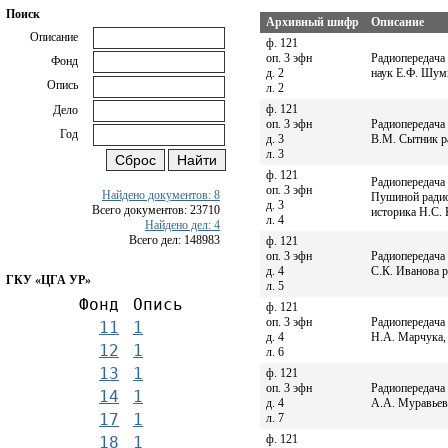
Поиск
Архивный шифр
Описание
Описание
ф. 121
оп. 3 эфн
Радиопередача 
Фонд
д. 2
наук Е.Ф. Шум
Опись
л. 2
ф. 121
Дело
оп. 3 эфн
Радиопередача 
Год
д. 3
В.М. Сытник р
л. 3
ф. 121
Радиопередача
оп. 3 эфн
Найдено документов: 8
Пушиной радио
д. 3
Всего документов: 23710
историка Н.С. 
л. 4
Найдено дел: 4
Всего дел: 148983
ф. 121
оп. 3 эфн
Радиопередача 
д. 4
С.К. Иванова 
ГКУ «ЦГА УР»
л. 5
Фонд
Опись
ф. 121
оп. 3 эфн
Радиопередача
11
1
д. 4
Н.А. Марчука,
12
1
л. 6
13
1
ф. 121
оп. 3 эфн
Радиопередача
14
1
д. 4
А.А. Муравьев
17
1
л. 7
ф. 121
18
1