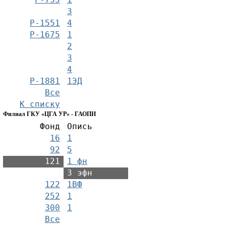
3
Р-1551
4
Р-1675
1
2
3
4
Р-1881
1ЭД
Все
К списку
Филиал ГКУ «ЦГА УР» - ГАОПИ
Фонд
Опись
16
1
92
5
121
1 фн
3 эфн
122
1ВФ
252
1
300
1
Все