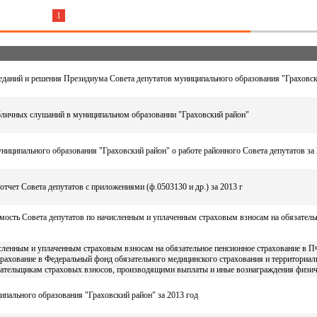
1
еданий и решения Президиума Совета депутатов муниципального образования "Граховск
личных слушаний в муниципальном образовании "Граховский район"
ниципального образования "Граховский район" о работе районного Совета депутатов за 
отчет Совета депутатов с приложениями (ф.0503130 и др.) за 2013 г
мость Совета депутатов по начисленным и уплаченным страховым взносам на обязатель
исленным и уплаченным страховым взносам на обязательное пенсионное страхование в П
трахование в Федеральный фонд обязательного медицинского страхования и территориа
лательщикам страховых взносов, производящими выплаты и иные вознаграждения физич
пального образования "Граховский район" за 2013 год