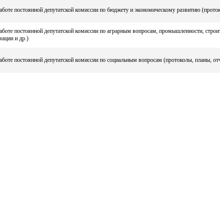
боте постоянной депутатской комиссии по бюджету и экономическому развитию (проток
аботе постоянной депутатской комиссии по аграрным вопросам, промышленности, строит
ации и др.)
боте постоянной депутатской комиссии по социальным вопросам (протоколы, планы, от