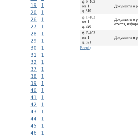
ф. Р-103
19
1
оп. 1
Документы о ра
д. 319
20
1
ф. Р-103
26
1
Документы о р
оп. 1
отчеты, информ
27
1
д. 320
ф. Р-103
28
1
оп. 1
Документы о ра
29
1
д. 321
30
1
Вперёд
31
1
32
1
37
1
38
1
39
1
40
1
41
1
42
1
43
1
44
1
45
1
46
1