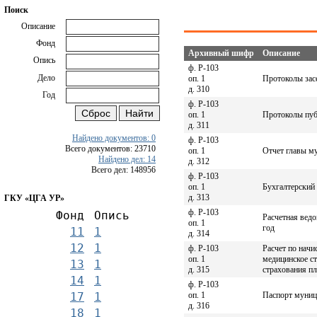
Поиск
Описание
Фонд
Архивный шифр
Описание
Опись
ф. Р-103
Дело
оп. 1
Протоколы зас
д. 310
Год
ф. Р-103
оп. 1
Протоколы пуб
д. 311
Найдено документов: 0
ф. Р-103
Всего документов: 23710
оп. 1
Отчет главы му
Найдено дел: 14
д. 312
Всего дел: 148956
ф. Р-103
оп. 1
Бухгалтерский 
д. 313
ГКУ «ЦГА УР»
ф. Р-103
Фонд
Опись
Расчетная ведо
оп. 1
год
11
1
д. 314
12
1
ф. Р-103
Расчет по нач
оп. 1
медицинское с
13
1
д. 315
страхования п
14
1
ф. Р-103
оп. 1
Паспорт муници
17
1
д. 316
18
1