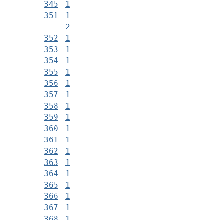
345
1
351
1
2
352
1
353
1
354
1
355
1
356
1
357
1
358
1
359
1
360
1
361
1
362
1
363
1
364
1
365
1
366
1
367
1
368
1