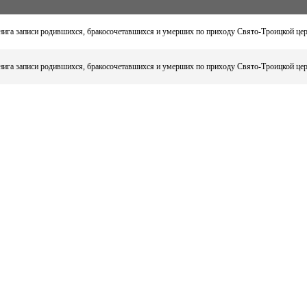
ига записи родившихся, бракосочетавшихся и умерших по приходу Свято-Троицкой церкв
ига записи родившихся, бракосочетавшихся и умерших по приходу Свято-Троицкой церкв