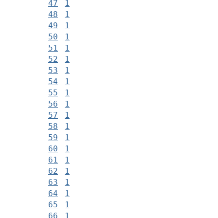
47
1
48
1
49
1
50
1
51
1
52
1
53
1
54
1
55
1
56
1
57
1
58
1
59
1
60
1
61
1
62
1
63
1
64
1
65
1
66
1