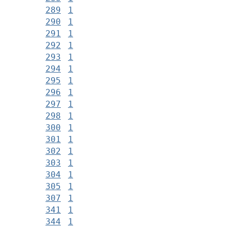
289
1
290
1
291
1
292
1
293
1
294
1
295
1
296
1
297
1
298
1
300
1
301
1
302
1
303
1
304
1
305
1
307
1
341
1
344
1