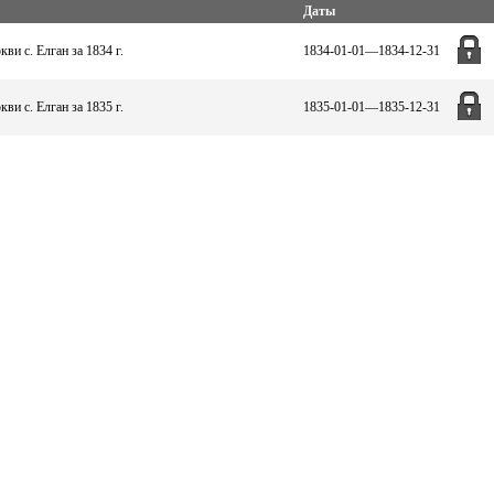
Даты
и с. Елган за 1834 г.
1834-01-01—1834-12-31
и с. Елган за 1835 г.
1835-01-01—1835-12-31