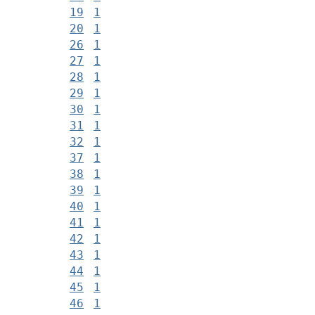
19
1
20
1
26
1
27
1
28
1
29
1
30
1
31
1
32
1
37
1
38
1
39
1
40
1
41
1
42
1
43
1
44
1
45
1
46
1