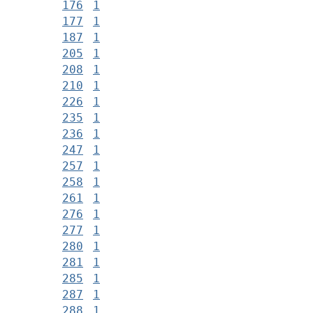
176
1
177
1
187
1
205
1
208
1
210
1
226
1
235
1
236
1
247
1
257
1
258
1
261
1
276
1
277
1
280
1
281
1
285
1
287
1
288
1