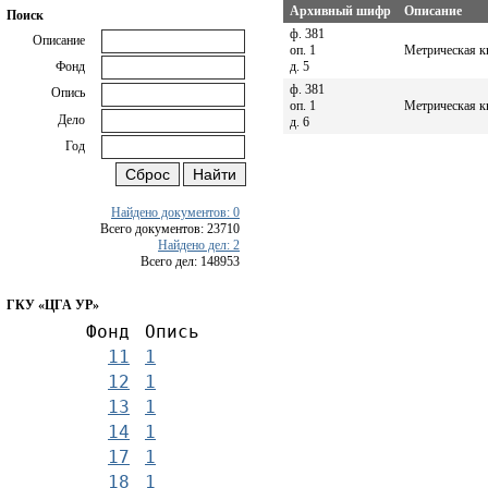
Архивный шифр
Описание
Поиск
ф. 381
Описание
оп. 1
Метрическая кн
д. 5
Фонд
ф. 381
Опись
оп. 1
Метрическая кн
Дело
д. 6
Год
Найдено документов: 0
Всего документов: 23710
Найдено дел: 2
Всего дел: 148953
ГКУ «ЦГА УР»
Фонд
Опись
11
1
12
1
13
1
14
1
17
1
18
1