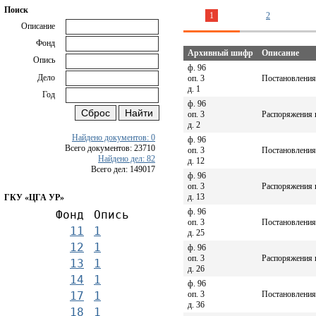
Поиск
1
2
Описание
Фонд
Архивный шифр
Описание
Опись
ф. 96
Дело
оп. 3
Постановления 
д. 1
Год
ф. 96
оп. 3
Распоряжения г
д. 2
Найдено документов: 0
ф. 96
Всего документов: 23710
оп. 3
Постановления 
Найдено дел: 82
д. 12
Всего дел: 149017
ф. 96
оп. 3
Распоряжения г
д. 13
ГКУ «ЦГА УР»
ф. 96
Фонд
Опись
оп. 3
Постановления 
11
1
д. 25
12
1
ф. 96
оп. 3
Распоряжения г
13
1
д. 26
14
1
ф. 96
оп. 3
Постановления 
17
1
д. 36
18
1