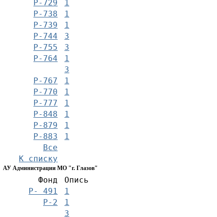
Р-729
1
Р-738
1
Р-739
1
Р-744
3
Р-755
3
Р-764
1
3
Р-767
1
Р-770
1
Р-777
1
Р-848
1
Р-879
1
Р-883
1
Все
К списку
АУ Администрации МО "г. Глазов"
Фонд
Опись
Р- 491
1
Р-2
1
3