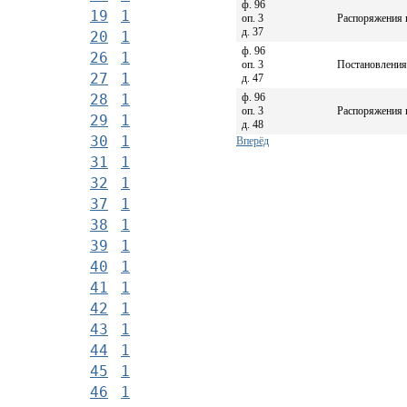
ф. 96
19
1
оп. 3
Распоряжения г
д. 37
20
1
ф. 96
26
1
оп. 3
Постановления 
27
1
д. 47
ф. 96
28
1
оп. 3
Распоряжения г
29
1
д. 48
30
1
Вперёд
31
1
32
1
37
1
38
1
39
1
40
1
41
1
42
1
43
1
44
1
45
1
46
1