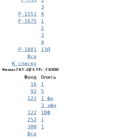
3
Р-1551
4
Р-1675
1
2
3
4
Р-1881
1ЭД
Все
К списку
Филиал ГКУ «ЦГА УР» - ГАОПИ
Фонд
Опись
16
1
92
5
121
1 фн
3 эфн
122
1ВФ
252
1
300
1
Все