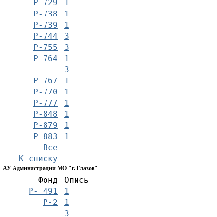
Р-729
1
Р-738
1
Р-739
1
Р-744
3
Р-755
3
Р-764
1
3
Р-767
1
Р-770
1
Р-777
1
Р-848
1
Р-879
1
Р-883
1
Все
К списку
АУ Администрации МО "г. Глазов"
Фонд
Опись
Р- 491
1
Р-2
1
3