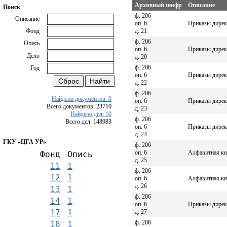
Архивный шифр
Описание
Поиск
ф. 206
Описание
оп. 6
Приказы дирек
д. 21
Фонд
ф. 206
Опись
оп. 6
Приказы дирек
Дело
д. 20
ф. 206
Год
оп. 6
Приказы дирек
д. 22
ф. 206
Найдено документов: 0
оп. 6
Приказы директ
Всего документов: 23710
д. 23
Найдено дел: 10
ф. 206
Всего дел: 148983
оп. 6
Приказы директ
д. 24
ГКУ «ЦГА УР»
ф. 206
оп. 6
Алфавитная кни
Фонд
Опись
д. 25
11
1
ф. 206
12
1
оп. 6
Алфавитная кни
д. 26
13
1
ф. 206
14
1
оп. 6
Приказы директ
17
1
д. 27
ф. 206
18
1