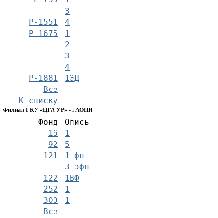
3
Р-1551
4
Р-1675
1
2
3
4
Р-1881
1ЭД
Все
К списку
Филиал ГКУ «ЦГА УР» - ГАОПИ
Фонд
Опись
16
1
92
5
121
1 фн
3 эфн
122
1ВФ
252
1
300
1
Все