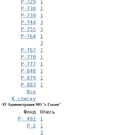
Р-729
1
Р-738
1
Р-739
1
Р-744
3
Р-755
3
Р-764
1
3
Р-767
1
Р-770
1
Р-777
1
Р-848
1
Р-879
1
Р-883
1
Все
К списку
АУ Администрации МО "г. Глазов"
Фонд
Опись
Р- 491
1
Р-2
1
3