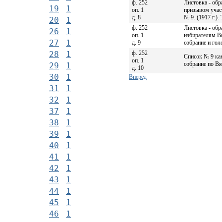
ф. 252
Листовка - обр
19
1
оп. 1
призывом участ
д. 8
№ 9. (1917 г.). 
20
1
ф. 252
Листовка - обр
26
1
оп. 1
избирателям Вя
27
1
д. 9
собрание и голо
ф. 252
28
1
Список № 9 ка
оп. 1
собрание по Вя
29
1
д. 10
30
1
Вперёд
31
1
32
1
37
1
38
1
39
1
40
1
41
1
42
1
43
1
44
1
45
1
46
1