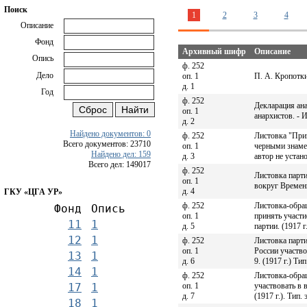
Поиск
1
2
3
4
Описание
Фонд
Архивный шифр
Описание
Опись
ф. 252
Дело
оп. 1
П. А. Кропотки
д. 1
Год
ф. 252
Декларация ан
оп. 1
анархистов. - И
д. 2
Найдено документов: 0
ф. 252
Листовка "Приз
Всего документов: 23710
оп. 1
черными знамен
Найдено дел: 159
д. 3
автор не устан
Всего дел: 149017
ф. 252
Листовка парт
оп. 1
вокруг Временно
д. 4
ГКУ «ЦГА УР»
ф. 252
Листовка-обра
Фонд
Опись
оп. 1
принять участи
11
1
д. 5
партии. (1917 г.
12
1
ф. 252
Листовка парт
оп. 1
России участво
13
1
д. 6
9. (1917 г.) Тип
14
1
ф. 252
Листовка-обра
оп. 1
участвовать в 
17
1
д. 7
(1917 г.). Тип. 
18
1