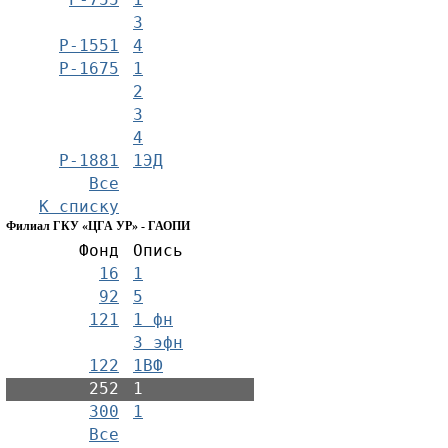
3
Р-1551
4
Р-1675
1
2
3
4
Р-1881
1ЭД
Все
К списку
Филиал ГКУ «ЦГА УР» - ГАОПИ
Фонд
Опись
16
1
92
5
121
1 фн
3 эфн
122
1ВФ
252
1
300
1
Все