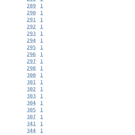
289
1
290
1
291
1
292
1
293
1
294
1
295
1
296
1
297
1
298
1
300
1
301
1
302
1
303
1
304
1
305
1
307
1
341
1
344
1