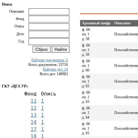
Поиск
Описание
Фонд
Архивный шифр
Описание
Опись
ф. 66
Дело
оп. 1
Похозяйственна
д. 58
Год
ф. 66
оп. 1
Похозяйственна
д. 59
Найдено документов: 0
ф. 66
Всего документов: 23710
оп. 1
Похозяйственна
Найдено дел: 14
д. 60
Всего дел: 148983
ф. 66
оп. 1
Похозяйственна
д. 62
ГКУ «ЦГА УР»
ф. 66
Фонд
Опись
оп. 1
Похозяйственна
11
1
д. 63
12
1
ф. 66
оп. 1
Похозяйственна
13
1
д. 64
14
1
ф. 66
оп. 1
Похозяйственна
17
1
д. 65
18
1