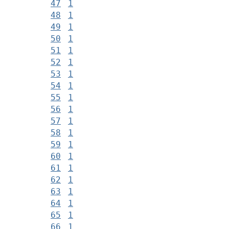
47
1
48
1
49
1
50
1
51
1
52
1
53
1
54
1
55
1
56
1
57
1
58
1
59
1
60
1
61
1
62
1
63
1
64
1
65
1
66
1