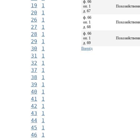
ф. 66
19
1
оп. 1
Похозяйственна
д. 67
20
1
ф. 66
26
1
оп. 1
Похозяйственна
27
1
д. 68
ф. 66
28
1
оп. 1
Похозяйственна
29
1
д. 69
30
1
Вперёд
31
1
32
1
37
1
38
1
39
1
40
1
41
1
42
1
43
1
44
1
45
1
46
1