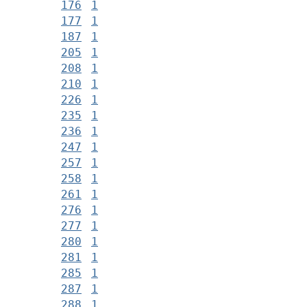
176
1
177
1
187
1
205
1
208
1
210
1
226
1
235
1
236
1
247
1
257
1
258
1
261
1
276
1
277
1
280
1
281
1
285
1
287
1
288
1