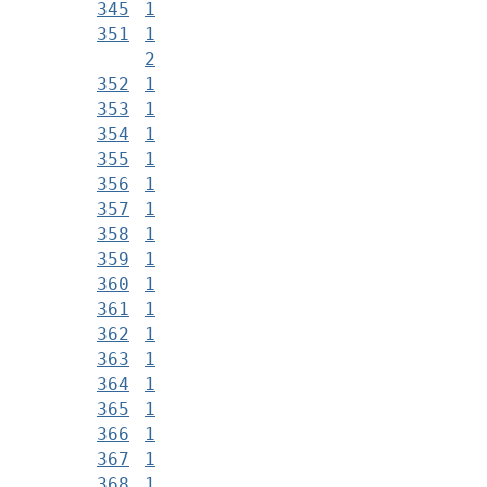
345
1
351
1
2
352
1
353
1
354
1
355
1
356
1
357
1
358
1
359
1
360
1
361
1
362
1
363
1
364
1
365
1
366
1
367
1
368
1