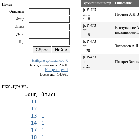
Архивный шифр
Описание
Поиск
ф. Р-473
Описание
оп. 1
Портрет А.Д. 
д. 18
Фонд
ф. Р-473
Опись
Выступление А
оп. 1
посвященном д
Дело
д. 19
ф. Р-473
Год
оп. 1
Золотарев А.Д.
д. 20
ф. Р-473
Найдено документов: 0
оп. 1
Портрет Золот
Всего документов: 23710
д. 21
Найдено дел: 4
Всего дел: 148995
ГКУ «ЦГА УР»
Фонд
Опись
11
1
12
1
13
1
14
1
17
1
18
1