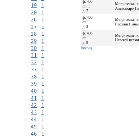
ф. 406
Метрическая к
19
1
оп. 1
Александро-Нев
д. 7
20
1
ф. 406
26
1
Метрическая к
оп. 1
Русский Пычас 
27
1
д. 8
ф. 406
28
1
Метрическая к
оп. 1
Невской церкви
29
1
д. 9
30
1
Вперёд
31
1
32
1
37
1
38
1
39
1
40
1
41
1
42
1
43
1
44
1
45
1
46
1