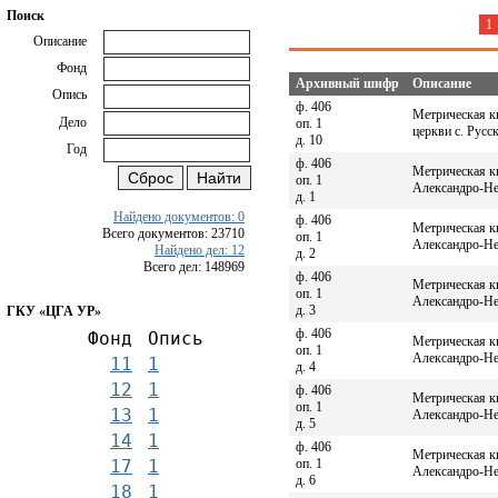
Поиск
1
Описание
Фонд
Архивный шифр
Описание
Опись
ф. 406
Метрическая к
Дело
оп. 1
церкви с. Русс
д. 10
Год
ф. 406
Метрическая к
оп. 1
Александро-Нев
д. 1
Найдено документов: 0
ф. 406
Метрическая к
Всего документов: 23710
оп. 1
Александро-Нев
Найдено дел: 12
д. 2
Всего дел: 148969
ф. 406
Метрическая к
оп. 1
Александро-Нев
д. 3
ГКУ «ЦГА УР»
ф. 406
Фонд
Опись
Метрическая к
оп. 1
Александро-Нев
11
1
д. 4
12
1
ф. 406
Метрическая к
оп. 1
13
1
Александро-Нев
д. 5
14
1
ф. 406
Метрическая к
оп. 1
17
1
Александро-Нев
д. 6
18
1