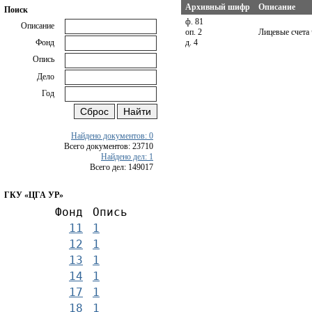
Архивный шифр
Описание
Поиск
ф. 81
Описание
оп. 2
Лицевые счета
д. 4
Фонд
Опись
Дело
Год
Найдено документов: 0
Всего документов: 23710
Найдено дел: 1
Всего дел: 149017
ГКУ «ЦГА УР»
Фонд
Опись
11
1
12
1
13
1
14
1
17
1
18
1