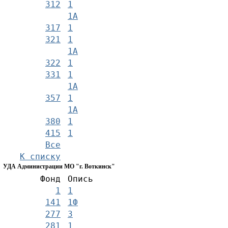
312
1
1А
317
1
321
1
1А
322
1
331
1
1А
357
1
1А
380
1
415
1
Все
К списку
УДА Администрации МО "г. Воткинск"
Фонд
Опись
1
1
141
1Ф
277
3
281
1