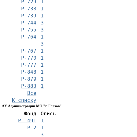
Р-729
1
Р-738
1
Р-739
1
Р-744
3
Р-755
3
Р-764
1
3
Р-767
1
Р-770
1
Р-777
1
Р-848
1
Р-879
1
Р-883
1
Все
К списку
АУ Администрации МО "г. Глазов"
Фонд
Опись
Р- 491
1
Р-2
1
3