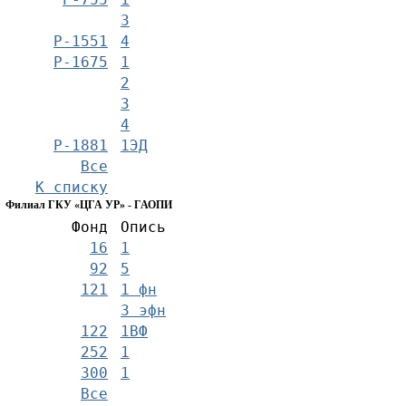
3
Р-1551
4
Р-1675
1
2
3
4
Р-1881
1ЭД
Все
К списку
Филиал ГКУ «ЦГА УР» - ГАОПИ
Фонд
Опись
16
1
92
5
121
1 фн
3 эфн
122
1ВФ
252
1
300
1
Все