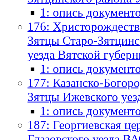
1: опись документ
176: Христорождестве
Зятцы Старо-Зятцин
уезда Вятской губерни
1: опись документ
177: Казанско-Богоро
Зятцы Ижевского уезд
1: опись документ
187: Георгиевская це
Глазовского уезда ВАО