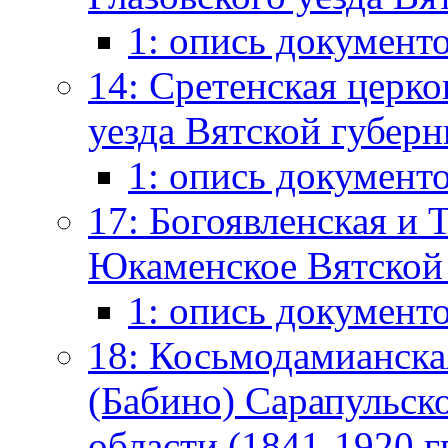
1: опись документ
14: Сретенская церко
уезда Вятской губерни
1: опись документ
17: Богоявленская и 
Юкаменское Вятской 
1: опись документ
18: Косьмодамианска
(Бабино) Сарапульск
области (1841-1920 гг