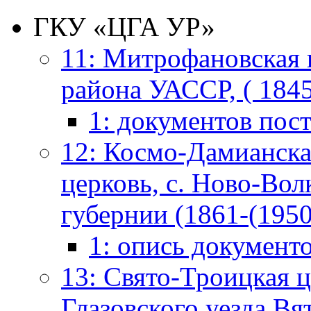
ГКУ «ЦГА УР»
11: Митрофановская ц
района УАССР, ( 1845 
1: документов пос
12: Космо-Дамианска
церковь, с. Ново-Вол
губернии (1861-(1950)
1: опись документ
13: Свято-Троицкая ц
Глазовского уезда Вя