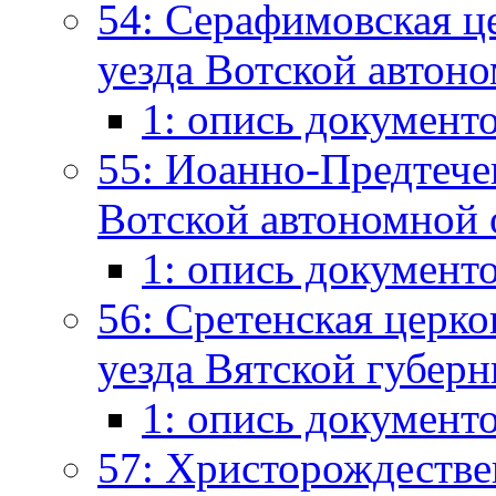
54: Серафимовская це
уезда Вотской автоно
1: опись документ
55: Иоанно-Предтечен
Вотской автономной о
1: опись документ
56: Сретенская церко
уезда Вятской губерн
1: опись документ
57: Христорождествен