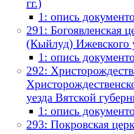
гг.)
1: опись документ
291: Богоявленская ц
(Кыйлуд) Ижевского у
1: опись документ
292: Христорождестве
Христорождественско
уезда Вятской губерни
1: опись документ
293: Покровская цер