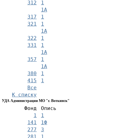
312
1
1А
317
1
321
1
1А
322
1
331
1
1А
357
1
1А
380
1
415
1
Все
К списку
УДА Администрации МО "г. Воткинск"
Фонд
Опись
1
1
141
1Ф
277
3
281
1