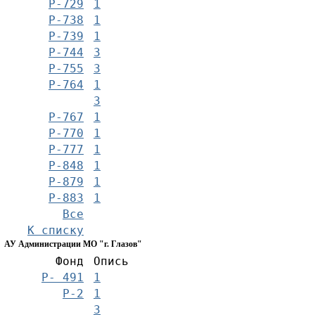
Р-729
1
Р-738
1
Р-739
1
Р-744
3
Р-755
3
Р-764
1
3
Р-767
1
Р-770
1
Р-777
1
Р-848
1
Р-879
1
Р-883
1
Все
К списку
АУ Администрации МО "г. Глазов"
Фонд
Опись
Р- 491
1
Р-2
1
3