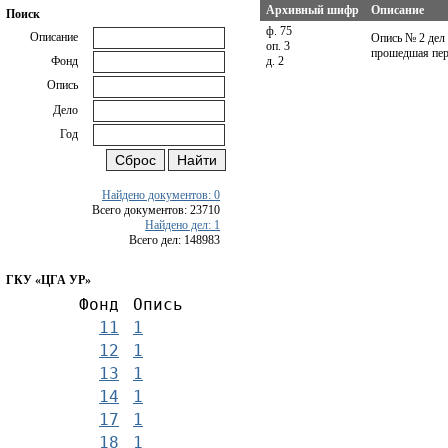
Архивный шифр
Описание
Поиск
ф. 75
Описание
Опись № 2 дел 
оп. 3
прошедшая пер
д. 2
Фонд
Опись
Дело
Год
Найдено документов: 0
Всего документов: 23710
Найдено дел: 1
Всего дел: 148983
ГКУ «ЦГА УР»
Фонд
Опись
11
1
12
1
13
1
14
1
17
1
18
1