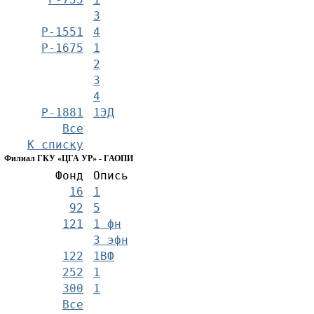
3
Р-1551
4
Р-1675
1
2
3
4
Р-1881
1ЭД
Все
К списку
Филиал ГКУ «ЦГА УР» - ГАОПИ
Фонд
Опись
16
1
92
5
121
1 фн
3 эфн
122
1ВФ
252
1
300
1
Все