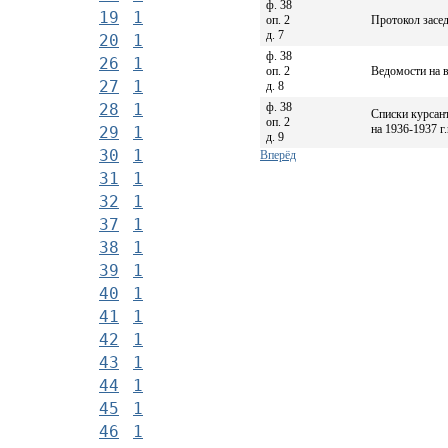
ф. 38
19
1
оп. 2
Протокол засед
д. 7
20
1
ф. 38
26
1
оп. 2
Ведомости на 
27
1
д. 8
ф. 38
28
1
Списки курсан
оп. 2
на 1936-1937 г.
29
1
д. 9
30
1
Вперёд
31
1
32
1
37
1
38
1
39
1
40
1
41
1
42
1
43
1
44
1
45
1
46
1