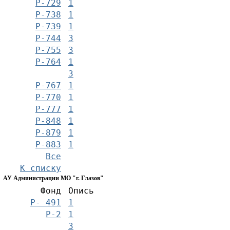
Р-729
1
Р-738
1
Р-739
1
Р-744
3
Р-755
3
Р-764
1
3
Р-767
1
Р-770
1
Р-777
1
Р-848
1
Р-879
1
Р-883
1
Все
К списку
АУ Администрации МО "г. Глазов"
Фонд
Опись
Р- 491
1
Р-2
1
3