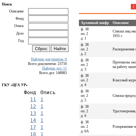
Поиск
1
Описание
Фонд
Архивный шифр
Описание
Опись
ф. 38
Списки лиц ок
Дело
оп. 2
1931 г.
д. 1
Год
ф. 38
оп. 2
Распоряжения 
д. 2
Найдено документов: 0
ф. 38
Протоколы засе
Всего документов: 23710
оп. 2
на работу око
Найдено дел: 11
д. 3
Всего дел: 148983
ф. 38
оп. 2
Классный журна
д. 4
ГКУ «ЦГА УР»
ф. 38
Фонд
Опись
оп. 2
Списки председ
11
1
д. 5
12
1
ф. 38
оп. 2
Удостоверения,
13
1
д. 6
14
1
ф. 38
оп. 2
Рспоряжения п
17
1
д. 6А
18
1