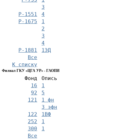
3
Р-1551
4
Р-1675
1
2
3
4
Р-1881
1ЭД
Все
К списку
Филиал ГКУ «ЦГА УР» - ГАОПИ
Фонд
Опись
16
1
92
5
121
1 фн
3 эфн
122
1ВФ
252
1
300
1
Все