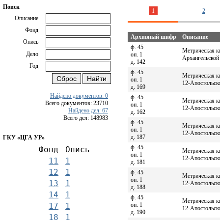
Поиск
1
2
Описание
Фонд
Архивный шифр
Описание
Опись
ф. 45
Метрическая к
Дело
оп. 1
Архангельской 
д. 142
Год
ф. 45
Метрическая к
оп. 1
12-Апостольско
д. 169
Найдено документов: 0
ф. 45
Метрическая к
Всего документов: 23710
оп. 1
12-Апостольско
Найдено дел: 67
д. 162
Всего дел: 148983
ф. 45
Метрическая к
оп. 1
12-Апостольско
д. 187
ГКУ «ЦГА УР»
ф. 45
Фонд
Опись
Метрическая к
оп. 1
12-Апостольско
11
1
д. 181
12
1
ф. 45
Метрическая к
оп. 1
13
1
12-Апостольско
д. 188
14
1
ф. 45
Метрическая к
оп. 1
17
1
12-Апостольско
д. 190
18
1