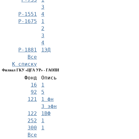
3
Р-1551
4
Р-1675
1
2
3
4
Р-1881
1ЭД
Все
К списку
Филиал ГКУ «ЦГА УР» - ГАОПИ
Фонд
Опись
16
1
92
5
121
1 фн
3 эфн
122
1ВФ
252
1
300
1
Все