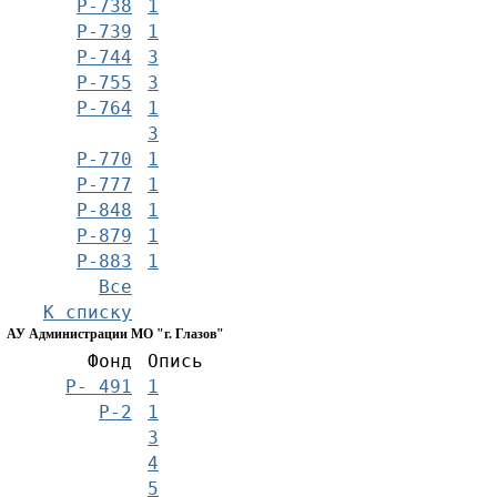
Р-738
1
Р-739
1
Р-744
3
Р-755
3
Р-764
1
3
Р-770
1
Р-777
1
Р-848
1
Р-879
1
Р-883
1
Все
К списку
АУ Администрации МО "г. Глазов"
Фонд
Опись
Р- 491
1
Р-2
1
3
4
5