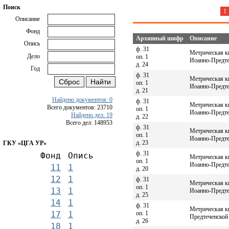
Поиск
1
Описание
Фонд
Архивный шифр
Описание
Опись
ф. 31
Метрическая к
Дело
оп. 1
Иоанно-Предтеч
д. 24
Год
ф. 31
Метрическая к
оп. 1
Иоанно-Предтеч
д. 21
Найдено документов: 0
ф. 31
Метрическая к
Всего документов: 23710
оп. 1
Иоанно-Предтеч
Найдено дел: 19
д. 22
Всего дел: 148953
ф. 31
Метрическая к
оп. 1
Иоанно-Предтеч
д. 23
ГКУ «ЦГА УР»
ф. 31
Фонд
Опись
Метрическая к
оп. 1
Иоанно-Предтеч
11
1
д. 20
12
1
ф. 31
Метрическая к
оп. 1
13
1
Иоанно-Предтеч
д. 25
14
1
ф. 31
Метрическая к
оп. 1
17
1
Предтеченской 
д. 26
18
1