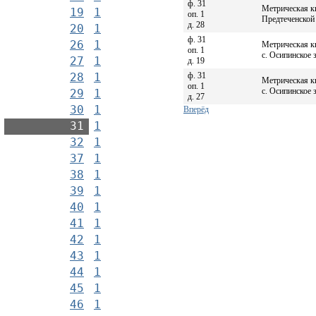
ф. 31
Метрическая к
19
1
оп. 1
Предтеченской 
д. 28
20
1
ф. 31
26
1
Метрическая к
оп. 1
с. Осипинское з
27
1
д. 19
ф. 31
28
1
Метрическая к
оп. 1
с. Осипинское з
29
1
д. 27
30
1
Вперёд
31
1
32
1
37
1
38
1
39
1
40
1
41
1
42
1
43
1
44
1
45
1
46
1