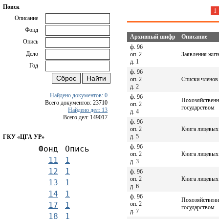
Поиск
1
Описание
Фонд
Архивный шифр
Описание
Опись
ф. 96
Дело
оп. 2
Заявления жите
д. 1
Год
ф. 96
оп. 2
Списки членов
д. 2
Найдено документов: 0
ф. 96
Похозяйственна
Всего документов: 23710
оп. 2
государством
Найдено дел: 13
д. 4
Всего дел: 149017
ф. 96
оп. 2
Книга лицевых
д. 5
ГКУ «ЦГА УР»
ф. 96
Фонд
Опись
оп. 2
Книга лицевых
11
1
д. 3
12
1
ф. 96
оп. 2
Книга лицевых
13
1
д. 6
14
1
ф. 96
Похозяйственна
оп. 2
17
1
государством
д. 7
18
1