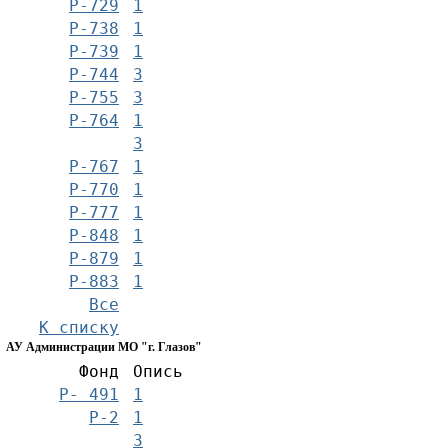
Р-729
1
Р-738
1
Р-739
1
Р-744
3
Р-755
3
Р-764
1
3
Р-767
1
Р-770
1
Р-777
1
Р-848
1
Р-879
1
Р-883
1
Все
К списку
АУ Администрации МО "г. Глазов"
Фонд
Опись
Р- 491
1
Р-2
1
3