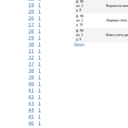
ф. 96
19
1
оп. 2
Ведомости нач
д. 8
20
1
ф. 96
26
1
оп. 2
Лицевые счета
27
1
д. 10
ф. 96
28
1
оп. 2
Книга учета д
29
1
д. 9
30
1
Вперёд
31
1
32
1
37
1
38
1
39
1
40
1
41
1
42
1
43
1
44
1
45
1
46
1