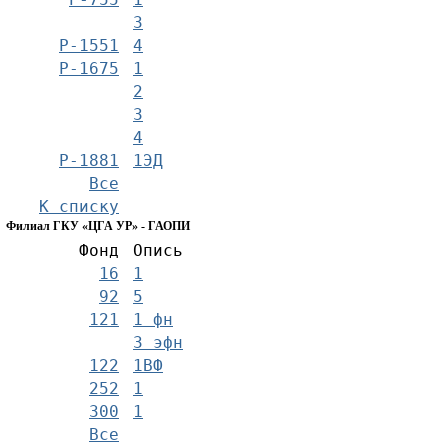
3
Р-1551
4
Р-1675
1
2
3
4
Р-1881
1ЭД
Все
К списку
Филиал ГКУ «ЦГА УР» - ГАОПИ
Фонд
Опись
16
1
92
5
121
1 фн
3 эфн
122
1ВФ
252
1
300
1
Все