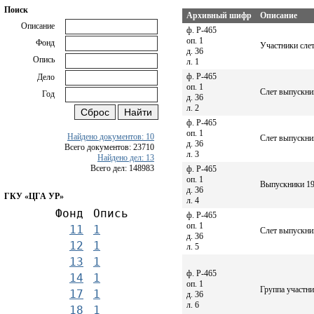
Поиск
Архивный шифр
Описание
Описание
ф. Р-465
оп. 1
Фонд
Участники сле
д. 36
Опись
л. 1
ф. Р-465
Дело
оп. 1
Слет выпускник
Год
д. 36
л. 2
ф. Р-465
оп. 1
Найдено документов: 10
Слет выпускни
д. 36
Всего документов: 23710
л. 3
Найдено дел: 13
Всего дел: 148983
ф. Р-465
оп. 1
Выпускники 19
д. 36
ГКУ «ЦГА УР»
л. 4
Фонд
Опись
ф. Р-465
оп. 1
11
1
Слет выпускни
д. 36
12
1
л. 5
13
1
ф. Р-465
14
1
оп. 1
Группа участн
17
1
д. 36
л. 6
18
1