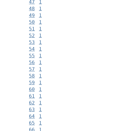
47
1
48
1
49
1
50
1
51
1
52
1
53
1
54
1
55
1
56
1
57
1
58
1
59
1
60
1
61
1
62
1
63
1
64
1
65
1
66
1