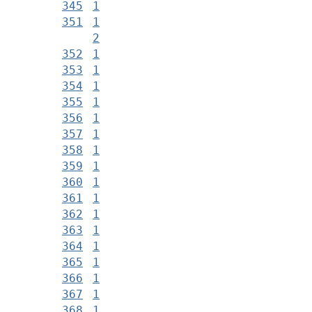
345
1
351
1
2
352
1
353
1
354
1
355
1
356
1
357
1
358
1
359
1
360
1
361
1
362
1
363
1
364
1
365
1
366
1
367
1
368
1