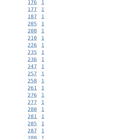
176
1
177
1
187
1
205
1
208
1
210
1
226
1
235
1
236
1
247
1
257
1
258
1
261
1
276
1
277
1
280
1
281
1
285
1
287
1
288
1