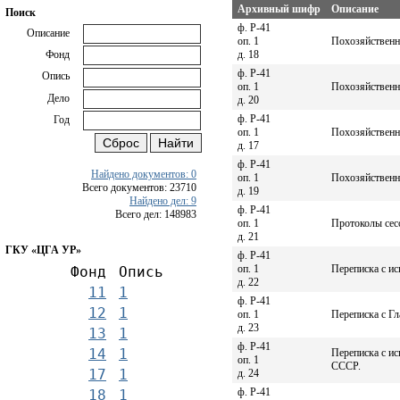
Архивный шифр
Описание
Поиск
ф. Р-41
Описание
оп. 1
Похозяйственна
д. 18
Фонд
ф. Р-41
Опись
оп. 1
Похозяйственна
Дело
д. 20
ф. Р-41
Год
оп. 1
Похозяйственна
д. 17
ф. Р-41
Найдено документов: 0
оп. 1
Похозяйственн
Всего документов: 23710
д. 19
Найдено дел: 9
ф. Р-41
Всего дел: 148983
оп. 1
Протоколы сесс
д. 21
ГКУ «ЦГА УР»
ф. Р-41
оп. 1
Переписка с ис
Фонд
Опись
д. 22
11
1
ф. Р-41
12
1
оп. 1
Переписка с Г
д. 23
13
1
ф. Р-41
14
1
Переписка с и
оп. 1
СССР.
17
1
д. 24
ф. Р-41
18
1