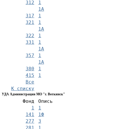
312
1
1А
317
1
321
1
1А
322
1
331
1
1А
357
1
1А
380
1
415
1
Все
К списку
УДА Администрации МО "г. Воткинск"
Фонд
Опись
1
1
141
1Ф
277
3
281
1