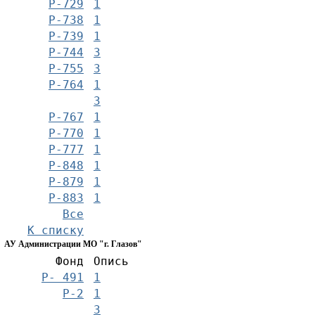
Р-729
1
Р-738
1
Р-739
1
Р-744
3
Р-755
3
Р-764
1
3
Р-767
1
Р-770
1
Р-777
1
Р-848
1
Р-879
1
Р-883
1
Все
К списку
АУ Администрации МО "г. Глазов"
Фонд
Опись
Р- 491
1
Р-2
1
3