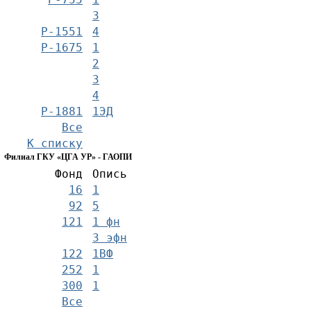
3
Р-1551
4
Р-1675
1
2
3
4
Р-1881
1ЭД
Все
К списку
Филиал ГКУ «ЦГА УР» - ГАОПИ
Фонд
Опись
16
1
92
5
121
1 фн
3 эфн
122
1ВФ
252
1
300
1
Все