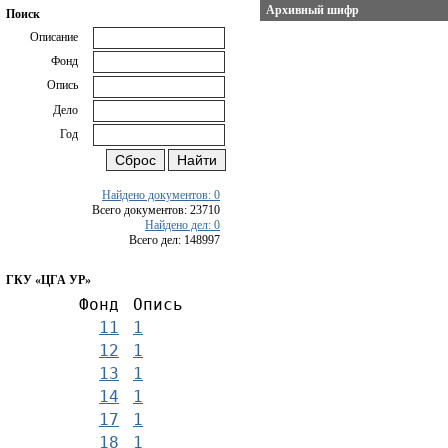
Архивный шифр
Поиск
Описание
Фонд
Опись
Дело
Год
Найдено документов: 0
Всего документов: 23710
Найдено дел: 0
Всего дел: 148997
ГКУ «ЦГА УР»
Фонд
Опись
11
1
12
1
13
1
14
1
17
1
18
1