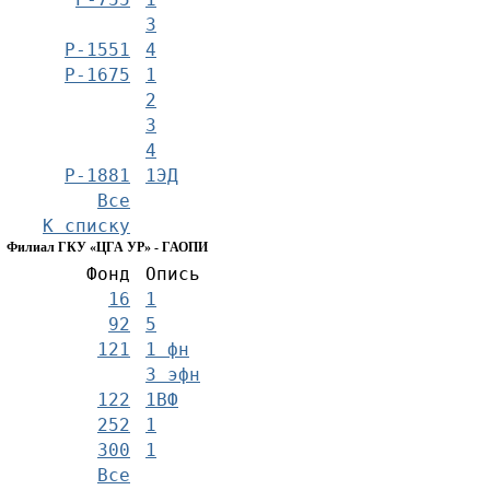
3
Р-1551
4
Р-1675
1
2
3
4
Р-1881
1ЭД
Все
К списку
Филиал ГКУ «ЦГА УР» - ГАОПИ
Фонд
Опись
16
1
92
5
121
1 фн
3 эфн
122
1ВФ
252
1
300
1
Все