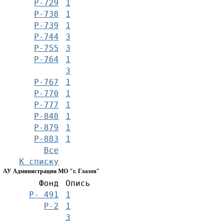
Р-729
1
Р-738
1
Р-739
1
Р-744
3
Р-755
3
Р-764
1
3
Р-767
1
Р-770
1
Р-777
1
Р-848
1
Р-879
1
Р-883
1
Все
К списку
АУ Администрации МО "г. Глазов"
Фонд
Опись
Р- 491
1
Р-2
1
3