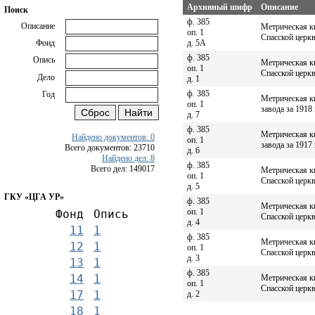
Архивный шифр
Описание
Поиск
ф. 385
Описание
Метрическая к
оп. 1
Спасской церкв
д. 5А
Фонд
ф. 385
Опись
Метрическая к
оп. 1
Спасской церкв
Дело
д. 1
ф. 385
Год
Метрическая к
оп. 1
завода за 1918 
д. 7
ф. 385
Метрическая к
Найдено документов: 0
оп. 1
завода за 1917 
Всего документов: 23710
д. 6
Найдено дел: 8
ф. 385
Всего дел: 149017
Метрическая к
оп. 1
Спасской церкв
д. 5
ГКУ «ЦГА УР»
ф. 385
Метрическая к
оп. 1
Фонд
Опись
Спасской церкв
д. 4
11
1
ф. 385
Метрическая к
12
1
оп. 1
Спасской церкв
д. 3
13
1
ф. 385
14
1
Метрическая к
оп. 1
Спасской церкв
17
1
д. 2
18
1