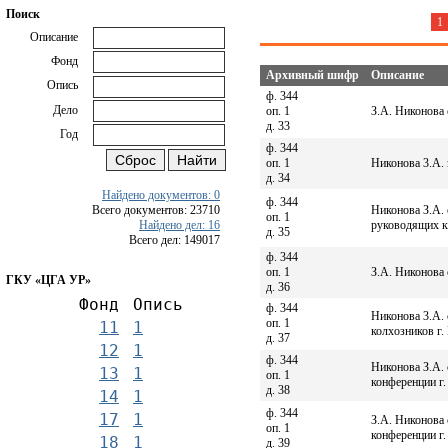
Поиск
1
Описание
Фонд
Архивный шифр
Описание
Опись
ф. 344
Дело
оп. 1
З.А. Никонова
д. 33
Год
ф. 344
оп. 1
Никонова 3.А. 
д. 34
Найдено документов: 0
ф. 344
Всего документов: 23710
Никонова З.А.
оп. 1
Найдено дел: 16
руководящих к
д. 35
Всего дел: 149017
ф. 344
оп. 1
З.А. Никонова 
ГКУ «ЦГА УР»
д. 36
Фонд
Опись
ф. 344
Никонова 3.А.
оп. 1
11
1
колхозников г.
д. 37
12
1
ф. 344
Никонова З.А. 
13
1
оп. 1
конференции г
д. 38
14
1
ф. 344
17
1
З.А. Никонова 
оп. 1
конференции г
18
1
д. 39