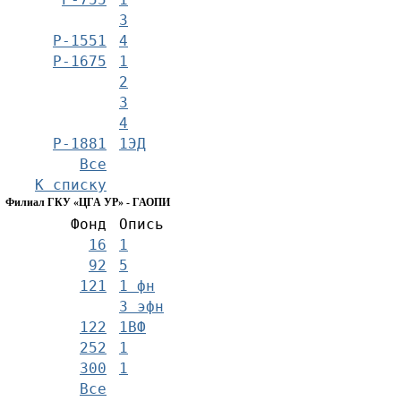
3
Р-1551
4
Р-1675
1
2
3
4
Р-1881
1ЭД
Все
К списку
Филиал ГКУ «ЦГА УР» - ГАОПИ
Фонд
Опись
16
1
92
5
121
1 фн
3 эфн
122
1ВФ
252
1
300
1
Все