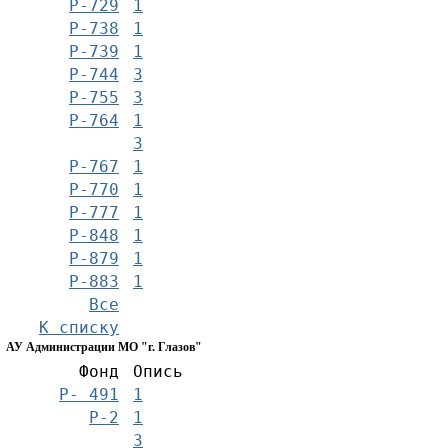
Р-729
1
Р-738
1
Р-739
1
Р-744
3
Р-755
3
Р-764
1
3
Р-767
1
Р-770
1
Р-777
1
Р-848
1
Р-879
1
Р-883
1
Все
К списку
АУ Администрации МО "г. Глазов"
Фонд
Опись
Р- 491
1
Р-2
1
3