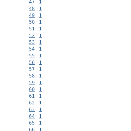
47
1
48
1
49
1
50
1
51
1
52
1
53
1
54
1
55
1
56
1
57
1
58
1
59
1
60
1
61
1
62
1
63
1
64
1
65
1
66
1