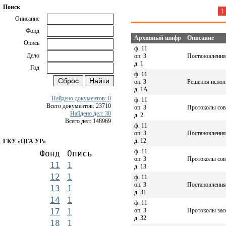
Поиск
1
Описание
Фонд
Архивный шифр
Описание
Опись
ф. 11
Дело
оп. 3
Постановления
д. 1
Год
ф. 11
оп. 3
Решения испол
д. 1А
Найдено документов: 0
ф. 11
Всего документов: 23710
оп. 3
Протоколы сов
Найдено дел: 30
д. 2
Всего дел: 148969
ф. 11
оп. 3
Постановления
д. 12
ГКУ «ЦГА УР»
ф. 11
Фонд
Опись
оп. 3
Протоколы сов
11
1
д. 13
12
1
ф. 11
оп. 3
Постановления
13
1
д. 31
14
1
ф. 11
оп. 3
Протоколы засе
17
1
д. 32
18
1