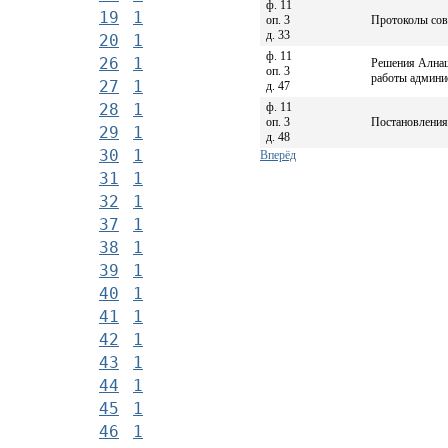
ф. 11
19
1
оп. 3
Протоколы сов
д. 33
20
1
ф. 11
26
1
Решения Алнаш
оп. 3
работы админи
27
1
д. 47
ф. 11
28
1
оп. 3
Постановления
29
1
д. 48
30
1
Вперёд
31
1
32
1
37
1
38
1
39
1
40
1
41
1
42
1
43
1
44
1
45
1
46
1