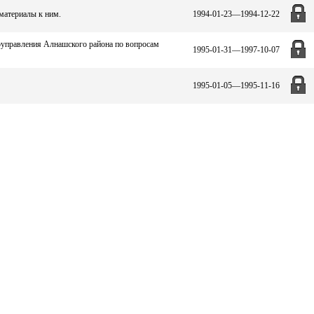
материалы к ним.
1994-01-23—1994-12-22
оуправления Алнашского района по вопросам
1995-01-31—1997-10-07
1995-01-05—1995-11-16