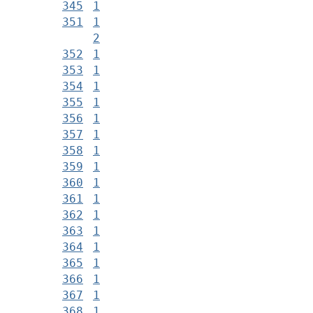
345
1
351
1
2
352
1
353
1
354
1
355
1
356
1
357
1
358
1
359
1
360
1
361
1
362
1
363
1
364
1
365
1
366
1
367
1
368
1