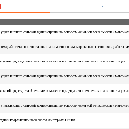
2
 управляющего сельской администрации по вопросам основной деятельности и материал
кома райсовета , постановления главы местного самоуправления, касающиеся работы ад
ещаний председателей сельских комитетов при управляющем сельской администрации.
 управляющего сельской администрации по вопросам основной деятельности и материал
ещаний председателей сельских комитетов при управляющем сельской администрации и 
 управляющего сельской администрации по вопросам основной деятельности и материал
даний координационного совета и материалы к ним.