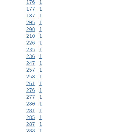
176
1
177
1
187
1
205
1
208
1
210
1
226
1
235
1
236
1
247
1
257
1
258
1
261
1
276
1
277
1
280
1
281
1
285
1
287
1
288
1