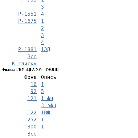
3
Р-1551
4
Р-1675
1
2
3
4
Р-1881
1ЭД
Все
К списку
Филиал ГКУ «ЦГА УР» - ГАОПИ
Фонд
Опись
16
1
92
5
121
1 фн
3 эфн
122
1ВФ
252
1
300
1
Все