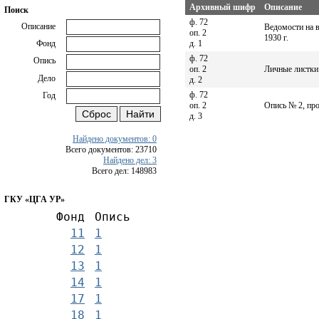
Архивный шифр
Описание
Поиск
ф. 72
Описание
Ведомости на в
оп. 2
1930 г.
д. 1
Фонд
ф. 72
Опись
оп. 2
Личные листки 
Дело
д. 2
ф. 72
Год
оп. 2
Опись № 2, пр
д. 3
Найдено документов: 0
Всего документов: 23710
Найдено дел: 3
Всего дел: 148983
ГКУ «ЦГА УР»
Фонд
Опись
11
1
12
1
13
1
14
1
17
1
18
1