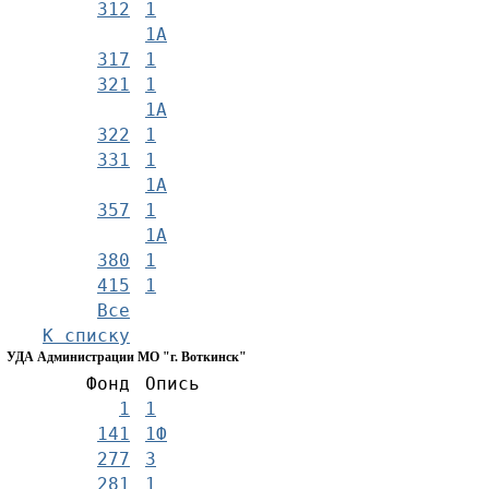
312
1
1А
317
1
321
1
1А
322
1
331
1
1А
357
1
1А
380
1
415
1
Все
К списку
УДА Администрации МО "г. Воткинск"
Фонд
Опись
1
1
141
1Ф
277
3
281
1