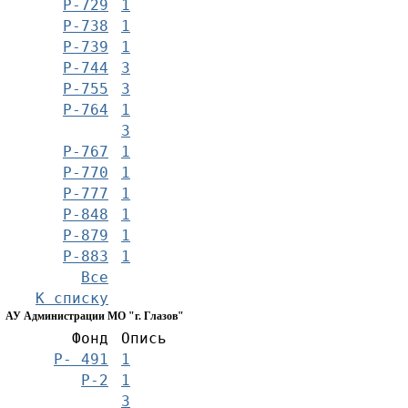
Р-729
1
Р-738
1
Р-739
1
Р-744
3
Р-755
3
Р-764
1
3
Р-767
1
Р-770
1
Р-777
1
Р-848
1
Р-879
1
Р-883
1
Все
К списку
АУ Администрации МО "г. Глазов"
Фонд
Опись
Р- 491
1
Р-2
1
3