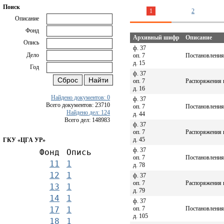
Поиск
1
2
Описание
Фонд
Архивный шифр
Описание
Опись
ф. 37
Дело
оп. 7
Постановления
д. 15
Год
ф. 37
оп. 7
Распоряжения 
д. 16
Найдено документов: 0
ф. 37
Всего документов: 23710
оп. 7
Постановления
Найдено дел: 124
д. 44
Всего дел: 148983
ф. 37
оп. 7
Распоряжения 
д. 45
ГКУ «ЦГА УР»
ф. 37
Фонд
Опись
оп. 7
Постановления
11
1
д. 78
12
1
ф. 37
оп. 7
Распоряжения 
13
1
д. 79
14
1
ф. 37
оп. 7
Постановления
17
1
д. 105
18
1