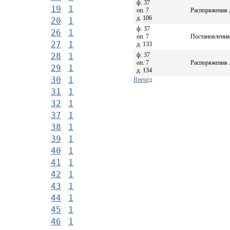
ф. 37
19
1
оп. 7
Распоряжения 
д. 106
20
1
ф. 37
26
1
оп. 7
Постановления
27
1
д. 133
ф. 37
28
1
оп. 7
Распоряжения 
29
1
д. 134
30
1
Вперёд
31
1
32
1
37
1
38
1
39
1
40
1
41
1
42
1
43
1
44
1
45
1
46
1