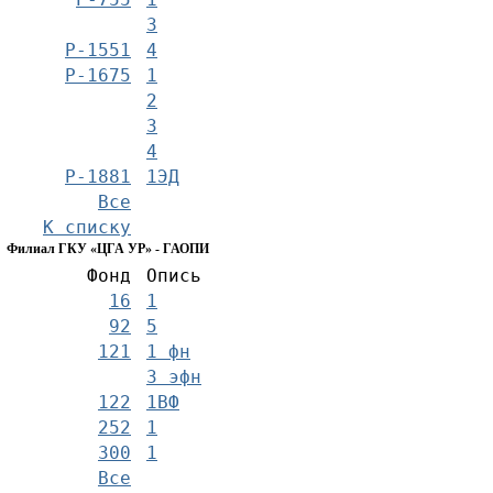
3
Р-1551
4
Р-1675
1
2
3
4
Р-1881
1ЭД
Все
К списку
Филиал ГКУ «ЦГА УР» - ГАОПИ
Фонд
Опись
16
1
92
5
121
1 фн
3 эфн
122
1ВФ
252
1
300
1
Все