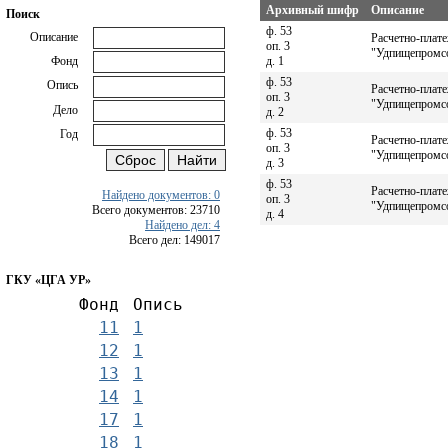
Архивный шифр
Описание
Поиск
ф. 53
Описание
Расчетно-плате
оп. 3
"Удпищепромсою
д. 1
Фонд
ф. 53
Опись
Расчетно-плате
оп. 3
"Удпищепромсо
Дело
д. 2
ф. 53
Год
Расчетно-плате
оп. 3
"Удпищепромсо
д. 3
ф. 53
Расчетно-плате
Найдено документов: 0
оп. 3
"Удпищепромсо
Всего документов: 23710
д. 4
Найдено дел: 4
Всего дел: 149017
ГКУ «ЦГА УР»
Фонд
Опись
11
1
12
1
13
1
14
1
17
1
18
1