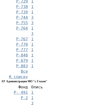
Р-729
1
Р-738
1
Р-739
1
Р-744
3
Р-755
3
Р-764
1
3
Р-767
1
Р-770
1
Р-777
1
Р-848
1
Р-879
1
Р-883
1
Все
К списку
АУ Администрации МО "г. Глазов"
Фонд
Опись
Р- 491
1
Р-2
1
3