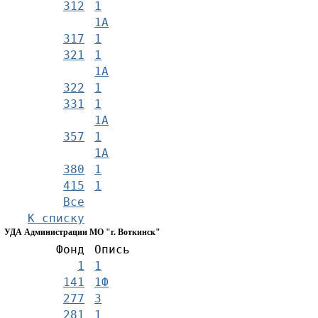
312
1
1А
317
1
321
1
1А
322
1
331
1
1А
357
1
1А
380
1
415
1
Все
К списку
УДА Администрации МО "г. Воткинск"
Фонд
Опись
1
1
141
1Ф
277
3
281
1