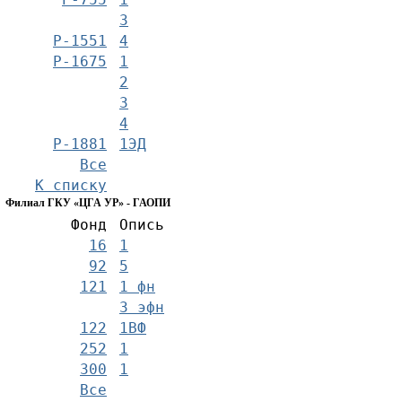
3
Р-1551
4
Р-1675
1
2
3
4
Р-1881
1ЭД
Все
К списку
Филиал ГКУ «ЦГА УР» - ГАОПИ
Фонд
Опись
16
1
92
5
121
1 фн
3 эфн
122
1ВФ
252
1
300
1
Все