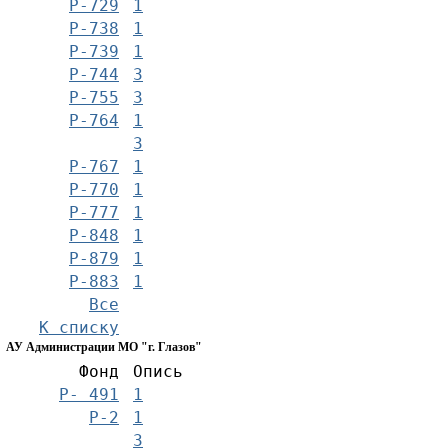
Р-729
1
Р-738
1
Р-739
1
Р-744
3
Р-755
3
Р-764
1
3
Р-767
1
Р-770
1
Р-777
1
Р-848
1
Р-879
1
Р-883
1
Все
К списку
АУ Администрации МО "г. Глазов"
Фонд
Опись
Р- 491
1
Р-2
1
3