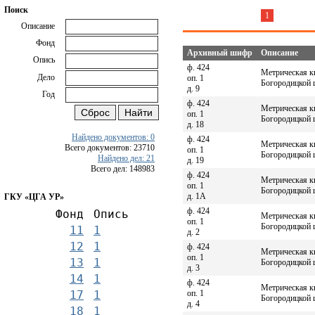
Поиск
1
Описание
Фонд
Архивный шифр
Описание
Опись
ф. 424
Метрическая к
Дело
оп. 1
Богородицкой ц
д. 9
Год
ф. 424
Метрическая к
оп. 1
Богородицкой ц
д. 18
Найдено документов: 0
ф. 424
Метрическая к
Всего документов: 23710
оп. 1
Богородицкой ц
Найдено дел: 21
д. 19
Всего дел: 148983
ф. 424
Метрическая к
оп. 1
Богородицкой ц
д. 1А
ГКУ «ЦГА УР»
ф. 424
Фонд
Опись
Метрическая к
оп. 1
Богородицкой ц
11
1
д. 2
12
1
ф. 424
Метрическая к
оп. 1
13
1
Богородицкой ц
д. 3
14
1
ф. 424
Метрическая к
оп. 1
17
1
Богородицкой ц
д. 4
18
1