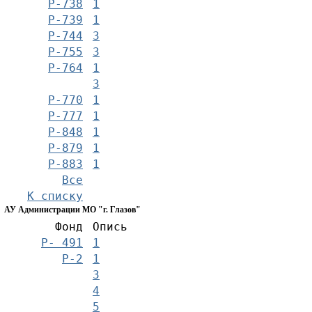
Р-738
1
Р-739
1
Р-744
3
Р-755
3
Р-764
1
3
Р-770
1
Р-777
1
Р-848
1
Р-879
1
Р-883
1
Все
К списку
АУ Администрации МО "г. Глазов"
Фонд
Опись
Р- 491
1
Р-2
1
3
4
5