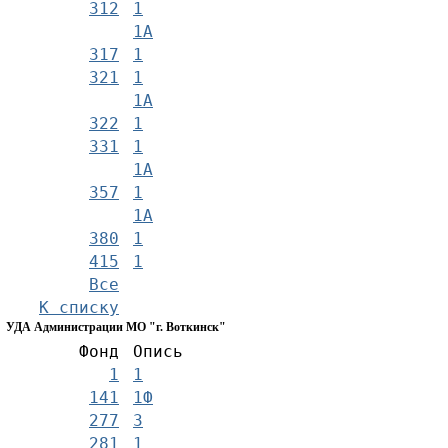
312
1
1А
317
1
321
1
1А
322
1
331
1
1А
357
1
1А
380
1
415
1
Все
К списку
УДА Администрации МО "г. Воткинск"
Фонд
Опись
1
1
141
1Ф
277
3
281
1