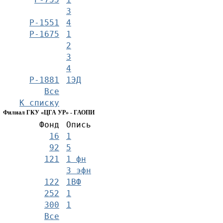
3
Р-1551
4
Р-1675
1
2
3
4
Р-1881
1ЭД
Все
К списку
Филиал ГКУ «ЦГА УР» - ГАОПИ
Фонд
Опись
16
1
92
5
121
1 фн
3 эфн
122
1ВФ
252
1
300
1
Все