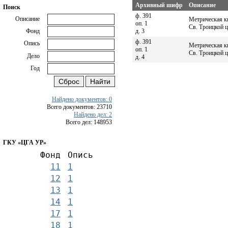
Архивный шифр
Описание
Поиск
ф. 391
Описание
Метрическая к
оп. 1
Св. Троицкой ц
д. 3
Фонд
ф. 391
Опись
Метрическая к
оп. 1
Св. Троицкой ц
Дело
д. 4
Год
Найдено документов: 0
Всего документов: 23710
Найдено дел: 2
Всего дел: 148953
ГКУ «ЦГА УР»
Фонд
Опись
11
1
12
1
13
1
14
1
17
1
18
1