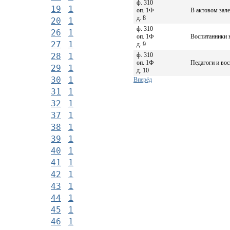
ф. 310
19
1
оп. 1Ф
В актовом зал
д. 8
20
1
ф. 310
26
1
оп. 1Ф
Воспитанники н
27
1
д. 9
ф. 310
28
1
оп. 1Ф
Педагоги и вос
29
1
д. 10
30
1
Вперёд
31
1
32
1
37
1
38
1
39
1
40
1
41
1
42
1
43
1
44
1
45
1
46
1