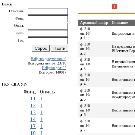
Поиск
1
Описание
Фонд
Архивный шифр
Описание
Опись
ф. 310
Дело
оп. 1Ф
Выпускники и 
д. 1
Год
ф. 310
На празднике 
оп. 1Ф
ВЫступает Бор
д. 2
Найдено документов: 0
ф. 310
В игровой комн
Всего документов: 23710
оп. 1Ф
Валентиновна -
Найдено дел: 22
д. 3
Всего дел: 149017
ф. 310
оп. 1Ф
Воспитанники и
д. 4
ГКУ «ЦГА УР»
ф. 310
Фонд
Опись
Воспитанники 
оп. 1Ф
международном
11
1
д. 5
12
1
ф. 310
оп. 1Ф
Воспитанники и
13
1
д. 6
14
1
ф. 310
оп. 1Ф
Воспитанники 
17
1
д. 7
18
1