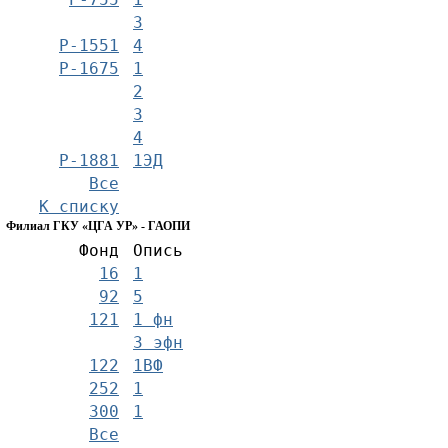
3
Р-1551
4
Р-1675
1
2
3
4
Р-1881
1ЭД
Все
К списку
Филиал ГКУ «ЦГА УР» - ГАОПИ
Фонд
Опись
16
1
92
5
121
1 фн
3 эфн
122
1ВФ
252
1
300
1
Все