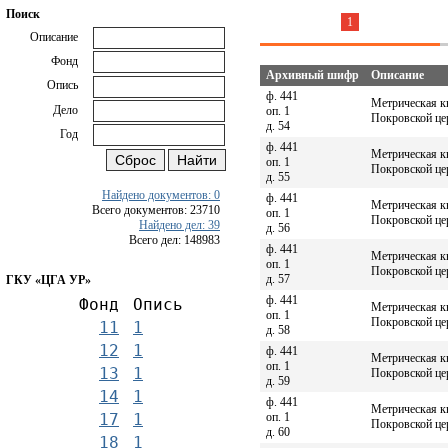
Поиск
1
Описание
Фонд
Архивный шифр
Описание
Опись
ф. 441
Метрическая к
Дело
оп. 1
Покровской цер
д. 54
Год
ф. 441
Метрическая к
оп. 1
Покровской цер
д. 55
Найдено документов: 0
ф. 441
Метрическая к
Всего документов: 23710
оп. 1
Покровской цер
Найдено дел: 39
д. 56
Всего дел: 148983
ф. 441
Метрическая к
оп. 1
Покровской цер
д. 57
ГКУ «ЦГА УР»
ф. 441
Фонд
Опись
Метрическая к
оп. 1
Покровской цер
11
1
д. 58
12
1
ф. 441
Метрическая к
оп. 1
13
1
Покровской цер
д. 59
14
1
ф. 441
Метрическая к
оп. 1
17
1
Покровской церк
д. 60
18
1