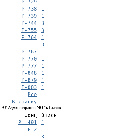
Р-729
1
Р-738
1
Р-739
1
Р-744
3
Р-755
3
Р-764
1
3
Р-767
1
Р-770
1
Р-777
1
Р-848
1
Р-879
1
Р-883
1
Все
К списку
АУ Администрации МО "г. Глазов"
Фонд
Опись
Р- 491
1
Р-2
1
3