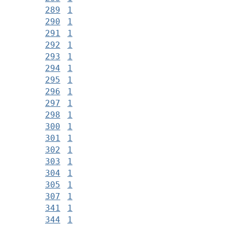
289
1
290
1
291
1
292
1
293
1
294
1
295
1
296
1
297
1
298
1
300
1
301
1
302
1
303
1
304
1
305
1
307
1
341
1
344
1