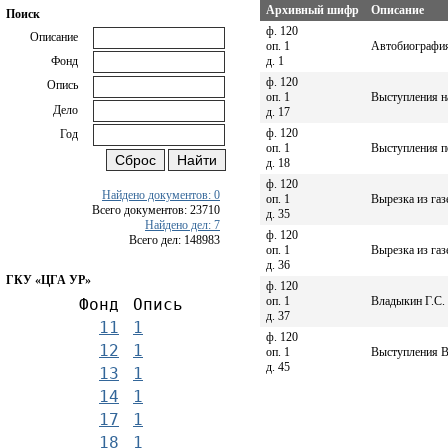
Архивный шифр
Описание
Поиск
ф. 120
Описание
оп. 1
Автобиография
д. 1
Фонд
ф. 120
Опись
оп. 1
Выступления н
Дело
д. 17
ф. 120
Год
оп. 1
Выступления п
д. 18
ф. 120
Найдено документов: 0
оп. 1
Вырезка из газ
Всего документов: 23710
д. 35
Найдено дел: 7
ф. 120
Всего дел: 148983
оп. 1
Вырезка из газ
д. 36
ГКУ «ЦГА УР»
ф. 120
оп. 1
Владыкин Г.С. 
Фонд
Опись
д. 37
11
1
ф. 120
12
1
оп. 1
Выступления В
д. 45
13
1
14
1
17
1
18
1