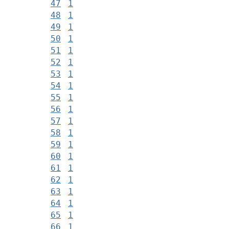
47
1
48
1
49
1
50
1
51
1
52
1
53
1
54
1
55
1
56
1
57
1
58
1
59
1
60
1
61
1
62
1
63
1
64
1
65
1
66
1