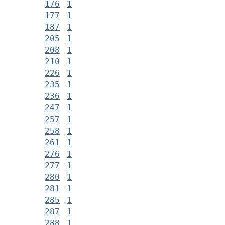
176
1
177
1
187
1
205
1
208
1
210
1
226
1
235
1
236
1
247
1
257
1
258
1
261
1
276
1
277
1
280
1
281
1
285
1
287
1
288
1