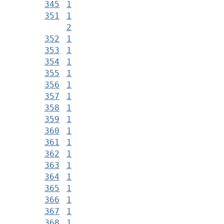
345
1
351
1
2
352
1
353
1
354
1
355
1
356
1
357
1
358
1
359
1
360
1
361
1
362
1
363
1
364
1
365
1
366
1
367
1
368
1