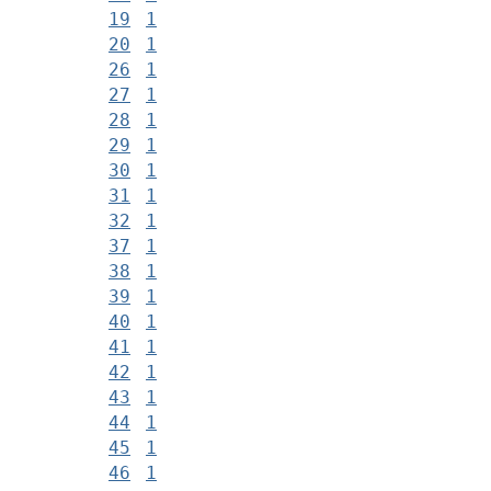
19
1
20
1
26
1
27
1
28
1
29
1
30
1
31
1
32
1
37
1
38
1
39
1
40
1
41
1
42
1
43
1
44
1
45
1
46
1