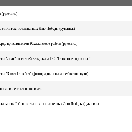
 (рукопись)
а митингах, посвященных Дню Победы (рукопись)
еред призывниками Юкаменского района (рукопись)
еты "Долг" со статьей Владыкина Г.С. "Огненные сороковые"
еты "Знамя Октября" (фотография, описание боевого пути)
после излечения в госпитале
ладыкина Г.С. на митингах, посвященных Дню Победы (рукопись)