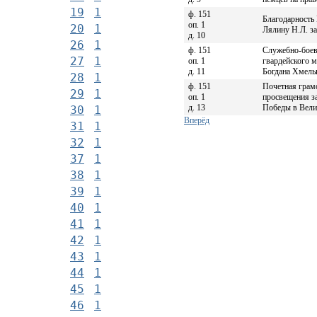
19
1
ф. 151
Благодарность
оп. 1
20
1
Лялину Н.Л. з
д. 10
26
1
ф. 151
Служебно-боев
27
1
оп. 1
гвардейского 
д. 11
Богдана Хмельн
28
1
ф. 151
Почетная грам
29
1
оп. 1
просвещения з
д. 13
Победы в Вели
30
1
Вперёд
31
1
32
1
37
1
38
1
39
1
40
1
41
1
42
1
43
1
44
1
45
1
46
1