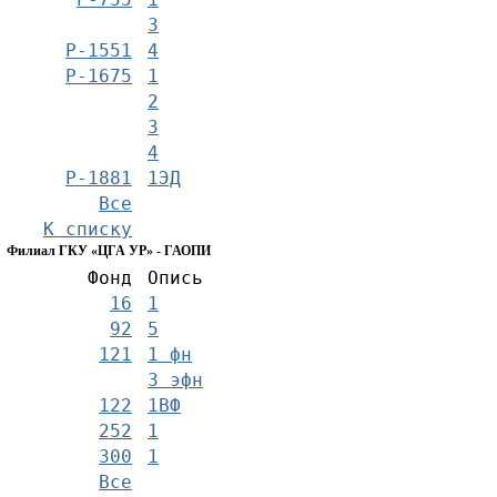
3
Р-1551
4
Р-1675
1
2
3
4
Р-1881
1ЭД
Все
К списку
Филиал ГКУ «ЦГА УР» - ГАОПИ
Фонд
Опись
16
1
92
5
121
1 фн
3 эфн
122
1ВФ
252
1
300
1
Все