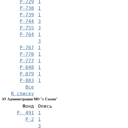
Р-729
1
Р-738
1
Р-739
1
Р-744
3
Р-755
3
Р-764
1
3
Р-767
1
Р-770
1
Р-777
1
Р-848
1
Р-879
1
Р-883
1
Все
К списку
АУ Администрации МО "г. Глазов"
Фонд
Опись
Р- 491
1
Р-2
1
3