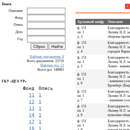
Поиск
1
Описание
Фонд
Архивный шифр
Описание
Опись
ф. 151
Благодарность
Дело
оп. 1
Лялину Н.Л. з
д. 3
обороны проти
Год
ф. 151
Благодарность
оп. 1
Лялину Н.Л. з
д. 4
городом Варш
Найдено документов: 0
ф. 151
Благодарность
Всего документов: 23710
оп. 1
Лялину Н.Л. з
Найдено дел: 13
д. 5
Лович - важны
Всего дел: 148983
Благодарность
ф. 151
Лялину Н.Л. з
оп. 1
- важными узл
ГКУ «ЦГА УР»
д. 6
Бромберг (Бы
Фонд
Опись
ф. 151
Благодарность
11
1
оп. 1
Лялину Н.Л. з
д. 7
- важными узл
12
1
ф. 151
Благодарность
13
1
оп. 1
Лялину Н.Л. з
14
1
д. 8
пунктами обор
ф. 151
Благодарность
17
1
оп. 1
Лялину Н.Л. з
18
1
д. 9
немцев на пра