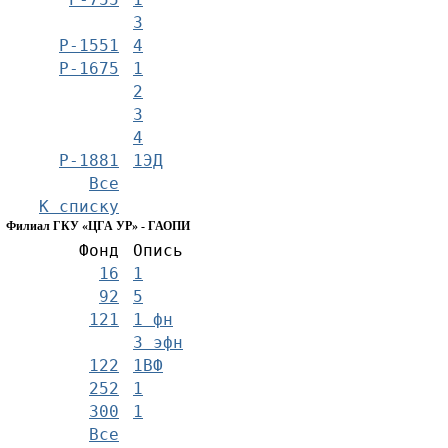
3
Р-1551
4
Р-1675
1
2
3
4
Р-1881
1ЭД
Все
К списку
Филиал ГКУ «ЦГА УР» - ГАОПИ
Фонд
Опись
16
1
92
5
121
1 фн
3 эфн
122
1ВФ
252
1
300
1
Все