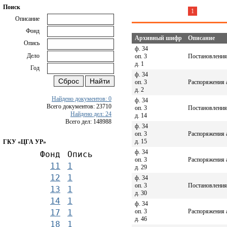
Поиск
1
Описание
Фонд
Архивный шифр
Описание
Опись
ф. 34
Дело
оп. 3
Постановления 
д. 1
Год
ф. 34
оп. 3
Распоряжения а
д. 2
Найдено документов: 0
ф. 34
Всего документов: 23710
оп. 3
Постановления 
Найдено дел: 24
д. 14
Всего дел: 148988
ф. 34
оп. 3
Распоряжения а
д. 15
ГКУ «ЦГА УР»
ф. 34
Фонд
Опись
оп. 3
Распоряжения а
11
1
д. 29
12
1
ф. 34
оп. 3
Постановления 
13
1
д. 30
14
1
ф. 34
оп. 3
Распоряжения а
17
1
д. 46
18
1