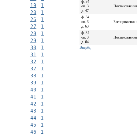
ф. 34
19
1
оп. 3
Постановления 
д. 47
20
1
ф. 34
26
1
оп. 3
Распоряжения г
27
1
д. 63
ф. 34
28
1
оп. 3
Постановления 
29
1
д. 64
30
1
Вперёд
31
1
32
1
37
1
38
1
39
1
40
1
41
1
42
1
43
1
44
1
45
1
46
1