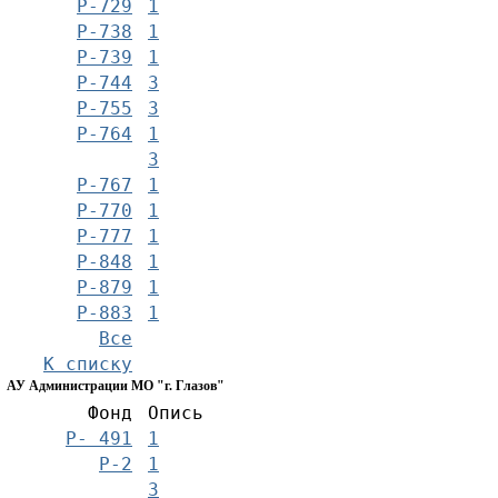
Р-729
1
Р-738
1
Р-739
1
Р-744
3
Р-755
3
Р-764
1
3
Р-767
1
Р-770
1
Р-777
1
Р-848
1
Р-879
1
Р-883
1
Все
К списку
АУ Администрации МО "г. Глазов"
Фонд
Опись
Р- 491
1
Р-2
1
3