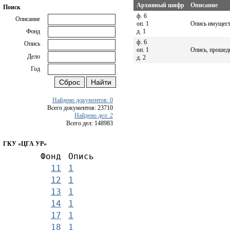
Архивный шифр
Описание
Поиск
ф. 6
Описание
оп. 1
Опись имуществ
д. 1
Фонд
ф. 6
Опись
оп. 1
Опись, прошед
Дело
д. 2
Год
Найдено документов: 0
Всего документов: 23710
Найдено дел: 2
Всего дел: 148983
ГКУ «ЦГА УР»
Фонд
Опись
11
1
12
1
13
1
14
1
17
1
18
1