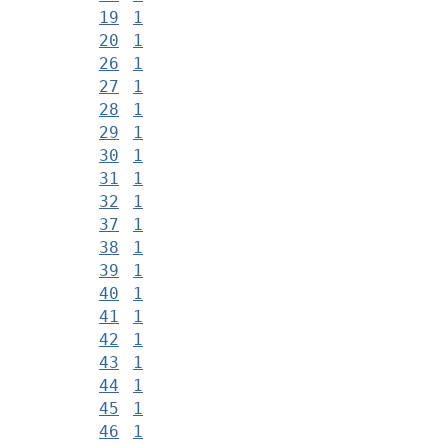
19
1
20
1
26
1
27
1
28
1
29
1
30
1
31
1
32
1
37
1
38
1
39
1
40
1
41
1
42
1
43
1
44
1
45
1
46
1