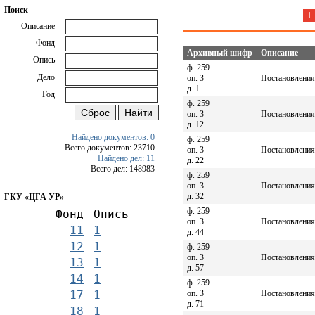
Поиск
1
Описание
Фонд
Архивный шифр
Описание
Опись
ф. 259
Дело
оп. 3
Постановления 
д. 1
Год
ф. 259
оп. 3
Постановления 
д. 12
Найдено документов: 0
ф. 259
Всего документов: 23710
оп. 3
Постановления 
Найдено дел: 11
д. 22
Всего дел: 148983
ф. 259
оп. 3
Постановления 
д. 32
ГКУ «ЦГА УР»
ф. 259
Фонд
Опись
оп. 3
Постановления 
11
1
д. 44
12
1
ф. 259
оп. 3
Постановления 
13
1
д. 57
14
1
ф. 259
оп. 3
Постановления 
17
1
д. 71
18
1