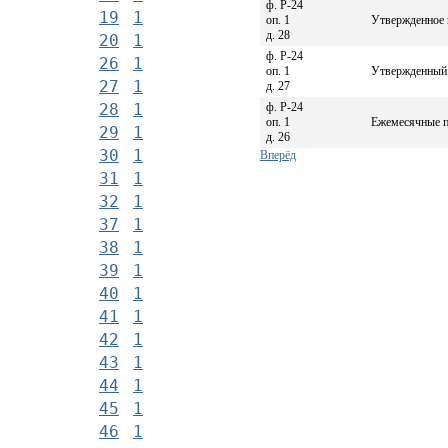
ф. Р-24
19
1
оп. 1
Утвержденное ш
д. 28
20
1
ф. Р-24
26
1
оп. 1
Утвержденный 
27
1
д. 27
ф. Р-24
28
1
оп. 1
Ежемесячные п
29
1
д. 26
30
1
Вперёд
31
1
32
1
37
1
38
1
39
1
40
1
41
1
42
1
43
1
44
1
45
1
46
1