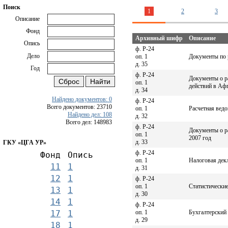
Поиск
1
2
3
Описание
Фонд
Архивный шифр
Описание
Опись
ф. Р-24
Дело
оп. 1
Документы по р
д. 35
Год
ф. Р-24
Документы о р
оп. 1
действий в Афг
д. 34
Найдено документов: 0
ф. Р-24
Всего документов: 23710
оп. 1
Расчетная ведо
Найдено дел: 108
д. 32
Всего дел: 148983
ф. Р-24
Документы о р
оп. 1
2007 год
д. 33
ГКУ «ЦГА УР»
ф. Р-24
Фонд
Опись
оп. 1
Налоговая декл
11
1
д. 31
12
1
ф. Р-24
оп. 1
Статистические
13
1
д. 30
14
1
ф. Р-24
оп. 1
Бухгалтерский 
17
1
д. 29
18
1