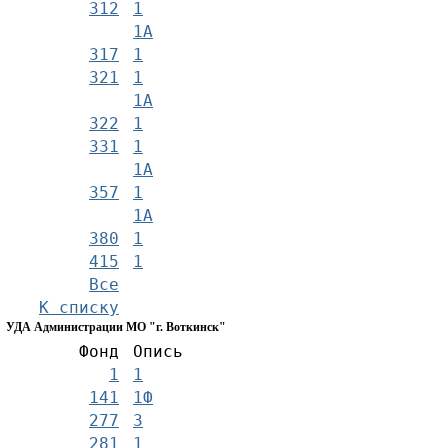
312
1
1А
317
1
321
1
1А
322
1
331
1
1А
357
1
1А
380
1
415
1
Все
К списку
УДА Администрации МО "г. Воткинск"
Фонд
Опись
1
1
141
1Ф
277
3
281
1