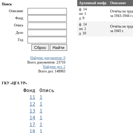
Архивный шифр
Описание
Поиск
ф. 14
Описание
Отчёты по труд
оп. 1
за 1943-1944 г.
д. 9
Фонд
ф. 14
Опись
Отчёты по труд
оп. 1
за 1945 г.
Дело
д. 10
Год
Найдено документов: 0
Всего документов: 23710
Найдено дел: 2
Всего дел: 148983
ГКУ «ЦГА УР»
Фонд
Опись
11
1
12
1
13
1
14
1
17
1
18
1