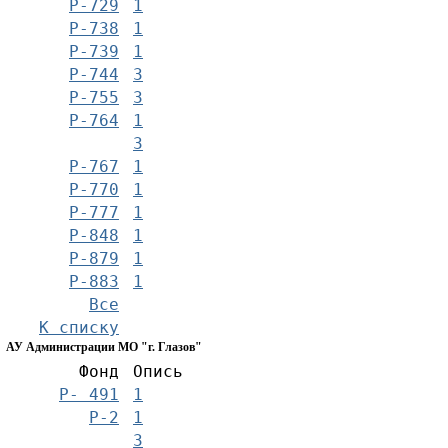
Р-729
1
Р-738
1
Р-739
1
Р-744
3
Р-755
3
Р-764
1
3
Р-767
1
Р-770
1
Р-777
1
Р-848
1
Р-879
1
Р-883
1
Все
К списку
АУ Администрации МО "г. Глазов"
Фонд
Опись
Р- 491
1
Р-2
1
3