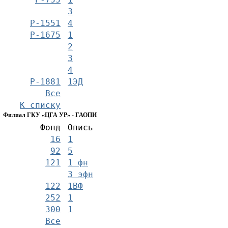
3
Р-1551
4
Р-1675
1
2
3
4
Р-1881
1ЭД
Все
К списку
Филиал ГКУ «ЦГА УР» - ГАОПИ
Фонд
Опись
16
1
92
5
121
1 фн
3 эфн
122
1ВФ
252
1
300
1
Все