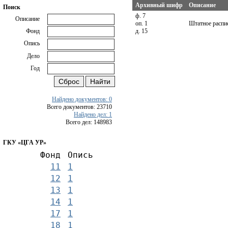
Архивный шифр
Описание
Поиск
ф. 7
Описание
оп. 1
Штатное распис
д. 15
Фонд
Опись
Дело
Год
Найдено документов: 0
Всего документов: 23710
Найдено дел: 1
Всего дел: 148983
ГКУ «ЦГА УР»
Фонд
Опись
11
1
12
1
13
1
14
1
17
1
18
1