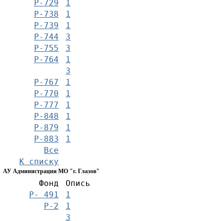
Р-729
1
Р-738
1
Р-739
1
Р-744
3
Р-755
3
Р-764
1
3
Р-767
1
Р-770
1
Р-777
1
Р-848
1
Р-879
1
Р-883
1
Все
К списку
АУ Администрации МО "г. Глазов"
Фонд
Опись
Р- 491
1
Р-2
1
3