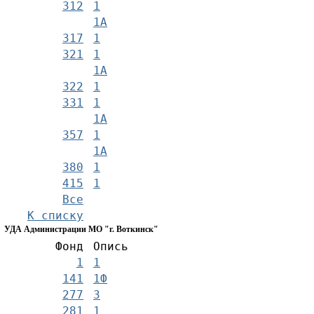
312
1
1А
317
1
321
1
1А
322
1
331
1
1А
357
1
1А
380
1
415
1
Все
К списку
УДА Администрации МО "г. Воткинск"
Фонд
Опись
1
1
141
1Ф
277
3
281
1