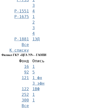
3
Р-1551
4
Р-1675
1
2
3
4
Р-1881
1ЭД
Все
К списку
Филиал ГКУ «ЦГА УР» - ГАОПИ
Фонд
Опись
16
1
92
5
121
1 фн
3 эфн
122
1ВФ
252
1
300
1
Все