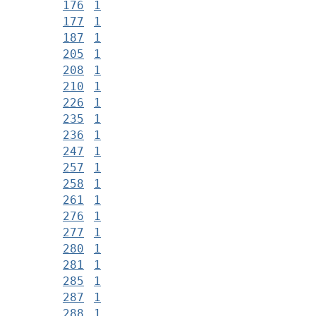
176
1
177
1
187
1
205
1
208
1
210
1
226
1
235
1
236
1
247
1
257
1
258
1
261
1
276
1
277
1
280
1
281
1
285
1
287
1
288
1