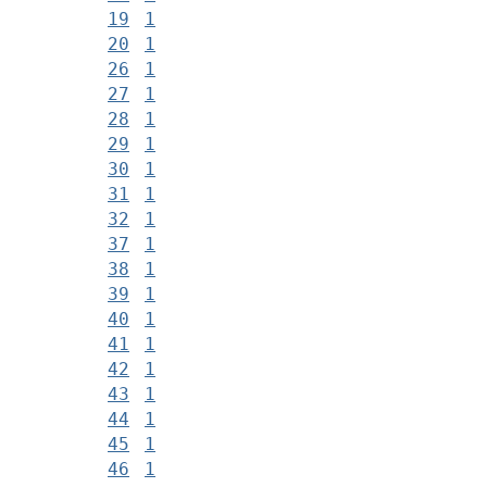
19
1
20
1
26
1
27
1
28
1
29
1
30
1
31
1
32
1
37
1
38
1
39
1
40
1
41
1
42
1
43
1
44
1
45
1
46
1