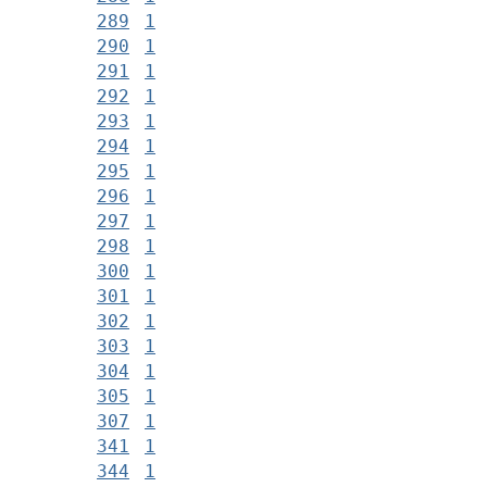
289
1
290
1
291
1
292
1
293
1
294
1
295
1
296
1
297
1
298
1
300
1
301
1
302
1
303
1
304
1
305
1
307
1
341
1
344
1