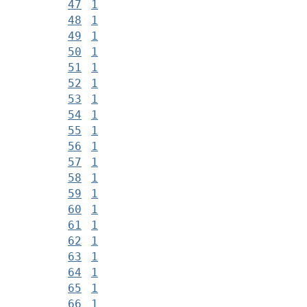
47
1
48
1
49
1
50
1
51
1
52
1
53
1
54
1
55
1
56
1
57
1
58
1
59
1
60
1
61
1
62
1
63
1
64
1
65
1
66
1