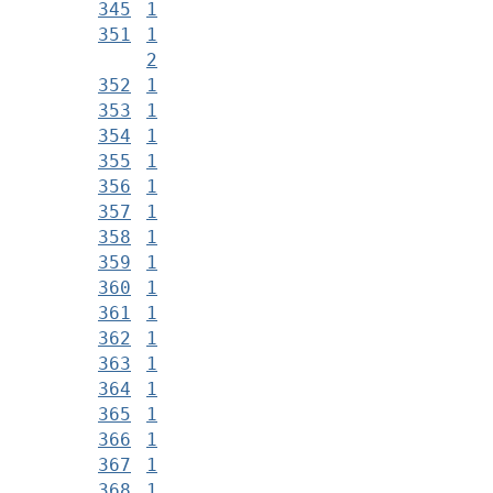
345
1
351
1
2
352
1
353
1
354
1
355
1
356
1
357
1
358
1
359
1
360
1
361
1
362
1
363
1
364
1
365
1
366
1
367
1
368
1