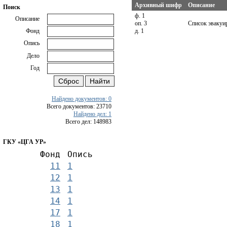
Архивный шифр
Описание
Поиск
ф. 1
Описание
оп. 3
Список эвакуи
д. 1
Фонд
Опись
Дело
Год
Найдено документов: 0
Всего документов: 23710
Найдено дел: 1
Всего дел: 148983
ГКУ «ЦГА УР»
Фонд
Опись
11
1
12
1
13
1
14
1
17
1
18
1