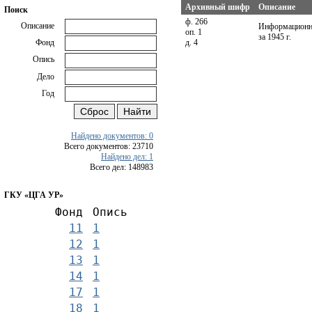
Архивный шифр
Описание
Поиск
ф. 266
Описание
Информационны
оп. 1
за 1945 г.
д. 4
Фонд
Опись
Дело
Год
Найдено документов: 0
Всего документов: 23710
Найдено дел: 1
Всего дел: 148983
ГКУ «ЦГА УР»
Фонд
Опись
11
1
12
1
13
1
14
1
17
1
18
1