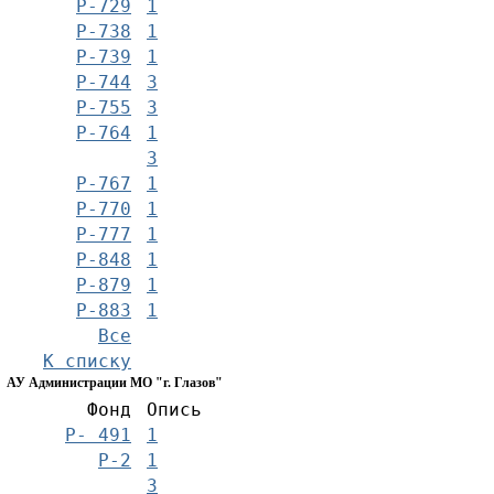
Р-729
1
Р-738
1
Р-739
1
Р-744
3
Р-755
3
Р-764
1
3
Р-767
1
Р-770
1
Р-777
1
Р-848
1
Р-879
1
Р-883
1
Все
К списку
АУ Администрации МО "г. Глазов"
Фонд
Опись
Р- 491
1
Р-2
1
3