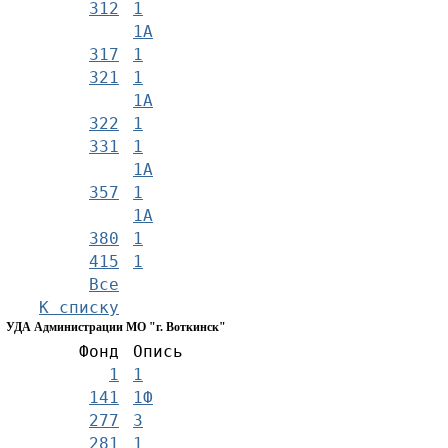
312
1
1А
317
1
321
1
1А
322
1
331
1
1А
357
1
1А
380
1
415
1
Все
К списку
УДА Администрации МО "г. Воткинск"
Фонд
Опись
1
1
141
1Ф
277
3
281
1