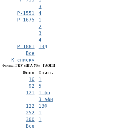
3
Р-1551
4
Р-1675
1
2
3
4
Р-1881
1ЭД
Все
К списку
Филиал ГКУ «ЦГА УР» - ГАОПИ
Фонд
Опись
16
1
92
5
121
1 фн
3 эфн
122
1ВФ
252
1
300
1
Все