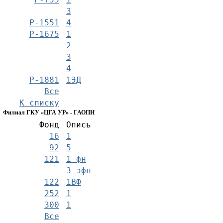
3
Р-1551
4
Р-1675
1
2
3
4
Р-1881
1ЭД
Все
К списку
Филиал ГКУ «ЦГА УР» - ГАОПИ
Фонд
Опись
16
1
92
5
121
1 фн
3 эфн
122
1ВФ
252
1
300
1
Все