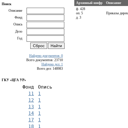
Архивный шифр
Описание
Поиск
ф. 428
Описание
оп. 5
Приказы дирек
д. 3
Фонд
Опись
Дело
Год
Найдено документов: 0
Всего документов: 23710
Найдено дел: 1
Всего дел: 148983
ГКУ «ЦГА УР»
Фонд
Опись
11
1
12
1
13
1
14
1
17
1
18
1