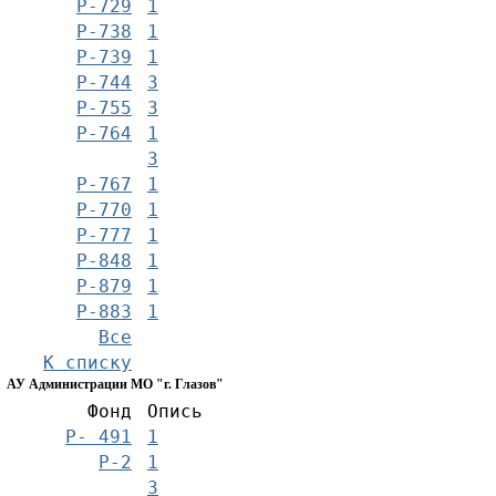
Р-729
1
Р-738
1
Р-739
1
Р-744
3
Р-755
3
Р-764
1
3
Р-767
1
Р-770
1
Р-777
1
Р-848
1
Р-879
1
Р-883
1
Все
К списку
АУ Администрации МО "г. Глазов"
Фонд
Опись
Р- 491
1
Р-2
1
3