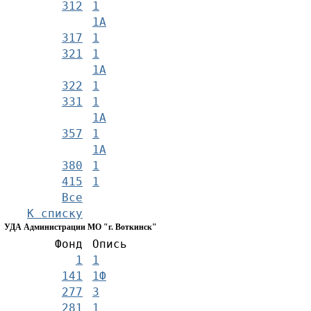
312
1
1А
317
1
321
1
1А
322
1
331
1
1А
357
1
1А
380
1
415
1
Все
К списку
УДА Администрации МО "г. Воткинск"
Фонд
Опись
1
1
141
1Ф
277
3
281
1