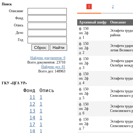
Поиск
1
2
Описание
Фонд
Архивный шифр
Описание
Опись
ф. 150
Эстафета труд
Дело
оп. 2ф
района
д. 1
Год
ф. 150
Эстафета ударн
оп. 2ф
летия Великого
д. 2
Найдено документов: 0
ф. 150
Эстафета ударн
Всего документов: 23710
оп. 2ф
Октября между
Найдено дел: 81
д. 3
Всего дел: 148963
ф. 150
оп. 2ф
Эстафета труд
д. 4
ГКУ «ЦГА УР»
ф. 150
Фонд
Опись
Эстафета трудо
оп. 2ф
Сюмсинского р
11
1
д. 5
12
1
ф. 150
Эстафета трудо
оп. 2ф
13
1
Сюмсинского р
д. 6
14
1
ф. 150
Эстафета трудо
оп. 2ф
17
1
Сюмсинского р
д. 7
18
1