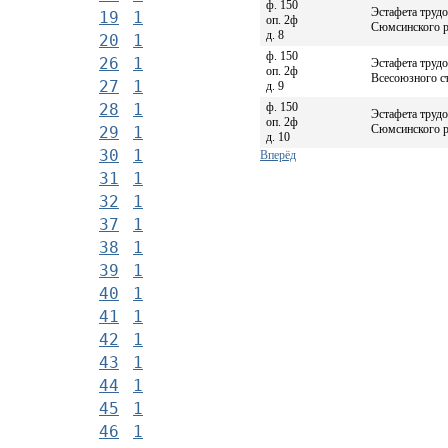
ф. 150
Эстафета трудо
19
1
оп. 2ф
Сюмсинского р
д. 8
20
1
ф. 150
26
1
Эстафета трудо
оп. 2ф
Всесоюзного съ
27
1
д. 9
ф. 150
28
1
Эстафета труд
оп. 2ф
Сюмсинского р
29
1
д. 10
30
1
Вперёд
31
1
32
1
37
1
38
1
39
1
40
1
41
1
42
1
43
1
44
1
45
1
46
1