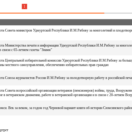
1
та Совета министров Удмуртской Республики И.М.Рябову за многолетний и плодотворны
ота Министерства печати и информации Удмуртской Республики И.М.Рябову за многоле
 связи с 65-летием газеты "Знамя"
ота Центральной избирательной комиссии Удмуртской Республики И.М.Рябову за больш
аны местного самоуправления, обеспечению избирательных прав граждан
та Союза журналистов России И.М.Рябову за полодотворную работу в российской печат
та Совета всероссийской организации ветеранов (пенсионеров) войны, труда, Вооруже
ие в ветеранском движении, работе в ветеранской организации и в связи с 20-летием Все
си. Век за веком, за годом год.Черновой вариант книги об истории Сюмсинского райо
ртрет