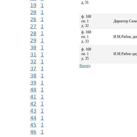
д. 31
19
1
20
1
ф. 168
26
1
оп. 1
Директор Сюмс
д. 32
27
1
ф. 168
28
1
оп. 1
И.М.Рябов, деп
29
1
д. 33
30
1
ф. 168
оп. 1
И.М.Рябов сред
31
1
д. 35
32
1
Вперёд
37
1
38
1
39
1
40
1
41
1
42
1
43
1
44
1
45
1
46
1