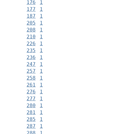
176
1
177
1
187
1
205
1
208
1
210
1
226
1
235
1
236
1
247
1
257
1
258
1
261
1
276
1
277
1
280
1
281
1
285
1
287
1
288
1