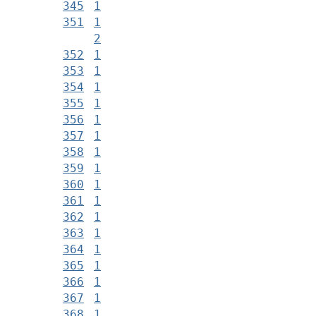
345
1
351
1
2
352
1
353
1
354
1
355
1
356
1
357
1
358
1
359
1
360
1
361
1
362
1
363
1
364
1
365
1
366
1
367
1
368
1