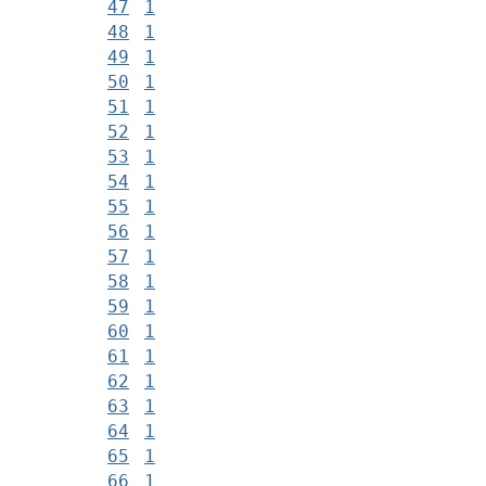
47
1
48
1
49
1
50
1
51
1
52
1
53
1
54
1
55
1
56
1
57
1
58
1
59
1
60
1
61
1
62
1
63
1
64
1
65
1
66
1