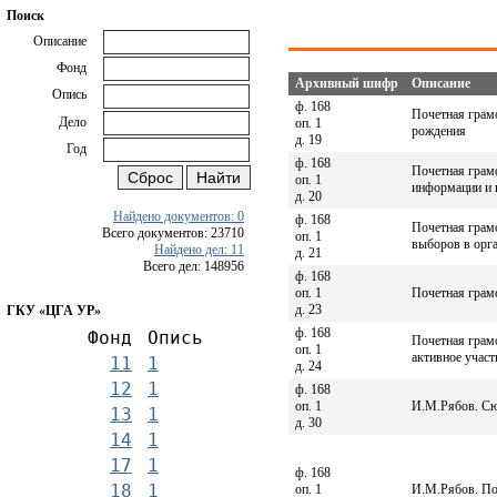
Поиск
Описание
Фонд
Архивный шифр
Описание
Опись
ф. 168
Почетная грамо
Дело
оп. 1
рождения
д. 19
Год
ф. 168
Почетная грам
оп. 1
информации и в
д. 20
Найдено документов: 0
ф. 168
Почетная грам
Всего документов: 23710
оп. 1
выборов в орг
Найдено дел: 11
д. 21
Всего дел: 148956
ф. 168
оп. 1
Почетная грамо
д. 23
ГКУ «ЦГА УР»
ф. 168
Фонд
Опись
Почетная грамо
оп. 1
активное участ
11
1
д. 24
12
1
ф. 168
оп. 1
И.М.Рябов. Сюм
13
1
д. 30
14
1
17
1
ф. 168
18
1
оп. 1
И.М.Рябов. По