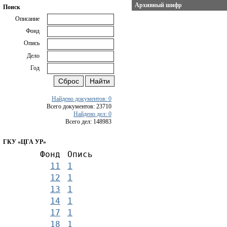
Архивный шифр
Поиск
Описание
Фонд
Опись
Дело
Год
Найдено документов: 0
Всего документов: 23710
Найдено дел: 0
Всего дел: 148983
ГКУ «ЦГА УР»
Фонд
Опись
11
1
12
1
13
1
14
1
17
1
18
1