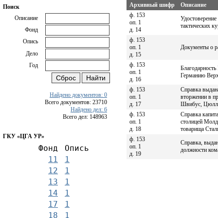
Архивный шифр
Описание
Поиск
ф. 153
Описание
Удостоверение 
оп. 1
тактических к
д. 14
Фонд
ф. 153
Опись
оп. 1
Документы о ра
Дело
д. 15
ф. 153
Год
Благодарность
оп. 1
Германию Верх
д. 16
ф. 153
Справка выдана
Найдено документов: 0
оп. 1
вторжении в п
Всего документов: 23710
д. 17
Швибус, Цюлл
Найдено дел: 6
ф. 153
Справка капита
Всего дел: 148963
оп. 1
столицей Молд
д. 18
товарища Стали
ГКУ «ЦГА УР»
ф. 153
Справка, выдан
оп. 1
Фонд
Опись
должности кома
д. 19
11
1
12
1
13
1
14
1
17
1
18
1